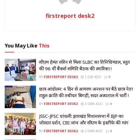
firstreport desk2
You May Like
This
सीएम हेमंत सोरेन से मिला SLBC का प्रतिनिधिमंडल, प्रस्तुत
की 96 वीं बैंकर्स समिति बैठक की स्मारिका !
BY
FIRSTREPORT DESK2
1 DAY AGO
0
छात्र आंदोलन: 4 दिन से आमरण अनशन पर बैठे छात्र नेता
राहुल क्रांति की तबीयत बिगड़ी, सदर अस्पताल में भर्ती !
BY
FIRSTREPORT DESK2
2 DAYS AGO
0
JSSC-JPSC धांधली: झारखंड विधानसभा में BJP का
जोरदार प्रदर्शन, CBI जांच और सीएम के इस्तीफे की मांग
BY
FIRSTREPORT DESK2
2 DAYS AGO
0