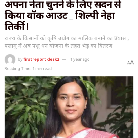
अपना नेता चुनने के लिए सदन से
किया वॉक आउट _ शिल्पी नेहा
तिर्की !
राज्य के किसानों को कृषि उद्योग का मालिक बनाने का प्रयास ,
पलामू में अब पशु धन योजना के तहत भेड़ का वितरण
by
firstreport desk2
1 year ago
A
A
Reading Time: 1 min read