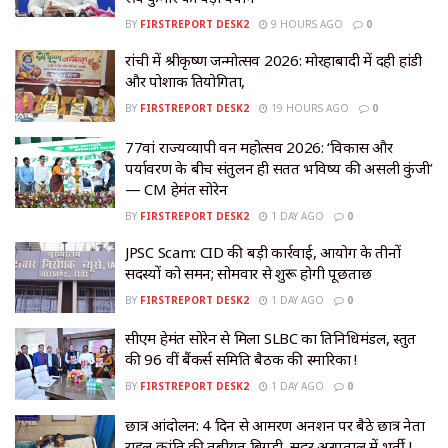
BY
FIRSTREPORT DESK2
9 HOURS AGO
0
रांची में श्रीकृष्ण जन्मोत्सव 2026: मोरहाबादी में दही हांडी
और पोशाक प्रतियोगिता,
BY
FIRSTREPORT DESK2
19 HOURS AGO
0
77वां राज्यव्यापी वन महोत्सव 2026: ‘विकास और
पर्यावरण के बीच संतुलन ही सतत भविष्य की असली कुंजी’
— CM हेमंत सोरेन
BY
FIRSTREPORT DESK2
1 DAY AGO
0
JPSC Scam: CID की बड़ी कार्रवाई, आयोग के तीनों
सदस्यों को समन; सोमवार से शुरू होगी पूछताछ
BY
FIRSTREPORT DESK2
1 DAY AGO
0
सीएम हेमंत सोरेन से मिला SLBC का प्रतिनिधिमंडल, प्रस्तुत
की 96 वीं बैंकर्स समिति बैठक की स्मारिका !
BY
FIRSTREPORT DESK2
1 DAY AGO
0
छात्र आंदोलन: 4 दिन से आमरण अनशन पर बैठे छात्र नेता
राहुल क्रांति की तबीयत बिगड़ी, सदर अस्पताल में भर्ती !