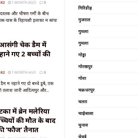
SK2
1 MONTH AGO
0
गिरिडीह
 दस्तक और भीषण गर्मी के बीच
गुजरात
पास के रिहायशी इलाकों में सांपों
गुमला
आसंगी चेक डैम में
गुमला
हाने गए 2 बच्चों की
गोड्डा
गोरखपुर
SK2
1 MONTH AGO
0
गोवा
म में नहाने गए दो बच्चे डूबे, एक
चक्रधरपुर
ी तलाश जारी आदित्यपुर और...
चतरा
ा में ब्रेन मलेरिया
चाईबासा
्चियों की मौत के बाद
चुनाव
की ‘फौज’ तैनात
चेन्नई