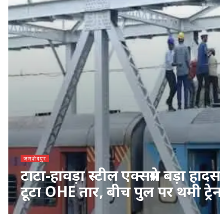
जमशेदपुर
टाटा-हावड़ा स्टील एक्सप्रेस बड़ा हादस
टूटा OHE तार, बीच पुल पर थमी ट्रे