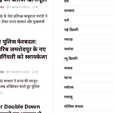
देश
SK2
1 MONTH AGO
0
धनबाद
 के नेता प्रतिपक्ष बाबूलाल मरांडी ने
धर्म
 लेकर राज्य सरकार और मुख्यमंत्री
नई दिल्ली
नवादा
़ा पुलिस फेरबदल:
रिब जमशेदपुर के नए
नालंदा
वर्गियारी को सरायकेला
न्यू दिल्ली
पंजाब
SK2
1 MONTH AGO
0
पटना
ंड सरकार ने राज्य की कानून-
 रुख अख्तियार करते हुए पुलिस
पर्यटक
..
पलामू
r Double Down
पश्चिम बंगाल