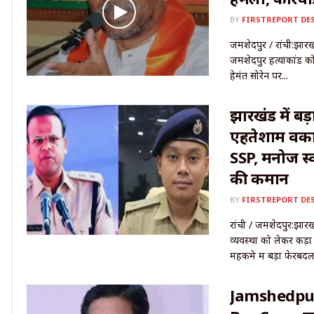
BY
FIRSTREPORT DE
जमशेदपुर / रांची:झारखंड
जमशेदपुर हत्याकांड को
हेमंत सोरेन पर...
झारखंड में बड
एहतेशाम वका
SSP, मनोज स्
की कमान
BY
FIRSTREPORT DE
रांची / जमशेदपुर:झारख
व्यवस्था को लेकर कड़ा
महकमे में बड़ा फेरबदल.
Jamshedpu