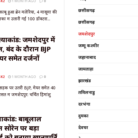
SK2
1 MONTH AGO
0
छत्तीसगढ़
काबू हुआ ब्रेन मलेरिया, 4 मासूमों की
कों में उतारी गई 100 डॉक्टरों...
छत्तीसगढ़
जमशेदपुर
त्याकांड: जमशेदपुर में
जम्मू कश्मीर
, बंद के दौरान BJP
र समेत दर्जनों
जहानाबाद
जामताड़ा
SK2
1 MONTH AGO
0
झारखंड
ड: सड़क पर उतरी BJP, मेयर समेत 40
तमिलनाडु
ासत में जमशेदपुर: चर्चित हिमांशु
दरभंगा
दुमका
याकांड: बाबूलाल
त सोरेन पर बड़ा
देवघर
ई को बताया खानापूर्ति