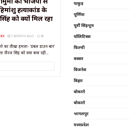
ामुमो का भाजपा से
पाकुड़
मांशु हत्याकांड के
पूर्णिया
िंह को क्यों मिल रहा
पूर्वी सिंहभूम
SK2
1 MONTH AGO
0
पॉलिटिक्स
मुमो का तीखा हमला- ‘डबल डाउन बार’
फिल्मी
 नीरज सिंह को क्यों बचा रही...
बक्सर
बिजनेस
बिहार
बोकारो
बोकारो
भागलपुर
मध्यप्रदेश