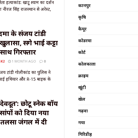
ता हत्याकांड: खाटू श्याम का दर्शन
कानपुर
 नीरज सिंह राजस्थान से अरेस्ट,
कृषि
कैमूर
मा के संजय टांडी
कोडरमा
खुलासा, सगे भाई कट्टा
साथ गिरफ्तार
कोर्ट
SK2
1 MONTH AGO
0
कोलकाता
जय टांडी गोलीकांड का पुलिस ने
क्राइम
 भाई हथियार और R-15 बाइक के
खूंटी
खेल
ेवदूत’: छोटू स्नेक बॉय
सांपों को दिया नया
गढ़वा
तलसा जंगल में दी
गया
गिरिडीह