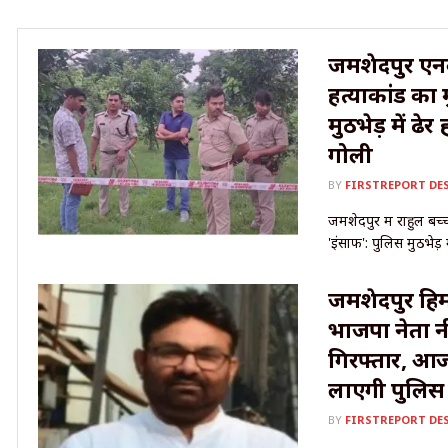
जमशेदपुर एनका
हत्याकांड का 
मुठभेड़ में ढेर
गोली
BY
FIRSTREPORT DE
जमशेदपुर में राहुल बच्
'इंसाफ': पुलिस मुठभेड़ मे
जमशेदपुर हिमा
भाजपा नेता न
गिरफ्तार, आज 
लाएगी पुलिस
BY
FIRSTREPORT DE