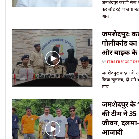
जमशेदपुर करणी सेना ने
कर लौट रहे भाजपा नेता
आज...
जमशेदपुर: कद
गोलीकांड का 
और बाइक के 
BY
FIRSTREPORT DE
जमशेदपुर: कदमा के सं
किया खुलासा, दो सगे
साथ...
जमशेदपुर के ‘द
की टीम ने 35 
जीवन, दलमा-
आजादी