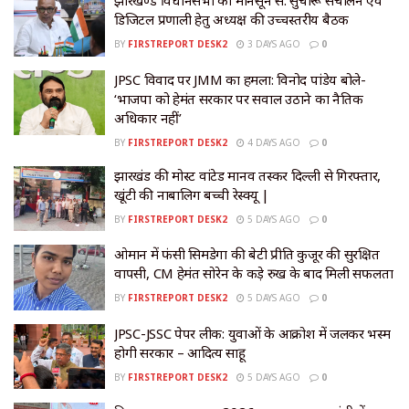
झारखण्ड विधानसभा का मानसून सत्र: सुचारू संचालन एवं
डिजिटल प्रणाली हेतु अध्यक्ष की उच्चस्तरीय बैठक
BY
FIRSTREPORT DESK2
3 DAYS AGO
0
JPSC विवाद पर JMM का हमला: विनोद पांडेय बोले-
‘भाजपा को हेमंत सरकार पर सवाल उठाने का नैतिक
अधिकार नहीं’
BY
FIRSTREPORT DESK2
4 DAYS AGO
0
झारखंड की मोस्ट वांटेड मानव तस्कर दिल्ली से गिरफ्तार,
खूंटी की नाबालिग बच्ची रेस्क्यू |
BY
FIRSTREPORT DESK2
5 DAYS AGO
0
​ओमान में फंसी सिमडेगा की बेटी प्रीति कुजूर की सुरक्षित
वापसी, CM हेमंत सोरेन के कड़े रुख के बाद मिली सफलता
BY
FIRSTREPORT DESK2
5 DAYS AGO
0
JPSC-JSSC पेपर लीक: युवाओं के आक्रोश में जलकर भस्म
होगी सरकार – आदित्य साहू
BY
FIRSTREPORT DESK2
5 DAYS AGO
0