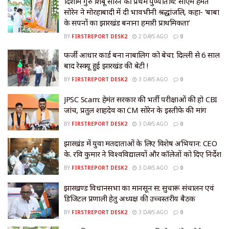
दिशोम गुरु शिबू सोरेन की प्रथम पुण्यतिथि: सीएम हेमंत
सोरेन ने मोरहाबादी में दी भावभीनी श्रद्धांजलि, कहा- ‘बाबा
के सपनों का झारखंड बनाना हमारी प्राथमिकता’
BY
FIRSTREPORT DESK2
2 DAYS AGO
0
​फर्जी आधार कार्ड बना नाबालिग को बेचा: दिल्ली से 6 साल
बाद रेस्क्यू हुई झारखंड की बेटी !
BY
FIRSTREPORT DESK2
3 DAYS AGO
0
JPSC Scam: हेमंत सरकार की भर्ती परीक्षाओं की हो CBI
जांच, प्रतुल शाहदेव का CM सोरेन के इस्तीफे की मांग
BY
FIRSTREPORT DESK2
3 DAYS AGO
0
झारखंड में युवा मतदाताओं के लिए विशेष अभियान: CEO
के. रवि कुमार ने विश्वविद्यालयों और कॉलेजों को दिए निर्देश
BY
FIRSTREPORT DESK2
3 DAYS AGO
0
झारखण्ड विधानसभा का मानसून सत्र: सुचारू संचालन एवं
डिजिटल प्रणाली हेतु अध्यक्ष की उच्चस्तरीय बैठक
BY
FIRSTREPORT DESK2
3 DAYS AGO
0