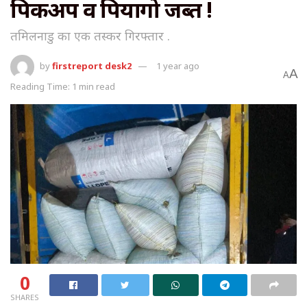
पिकअप व पियागो जब्त !
तमिलनाडु का एक तस्कर गिरफ्तार .
by
firstreport desk2
1 year ago
A
A
Reading Time: 1 min read
0
SHARES