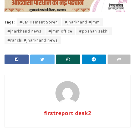
Tags:
#CM Hemant Soren
#jharkhand #jmm
#jharkhand news
#jmm office
#poshan sakhi
#ranchi #jharkhand news
firstreport desk2