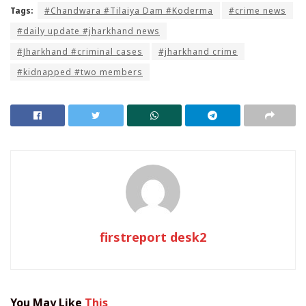
Tags:
#Chandwara #Tilaiya Dam #​​Koderma
#crime news
#daily update #jharkhand news
#Jharkhand #criminal cases
#jharkhand crime
#kidnapped #two members
firstreport desk2
You May Like
This