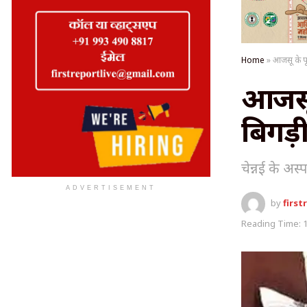
Home
»
आजसू के पू
आजसू 
बिगड़
चेन्नई के अस्
ADVERTISEMENT
by
first
Reading Time: 1