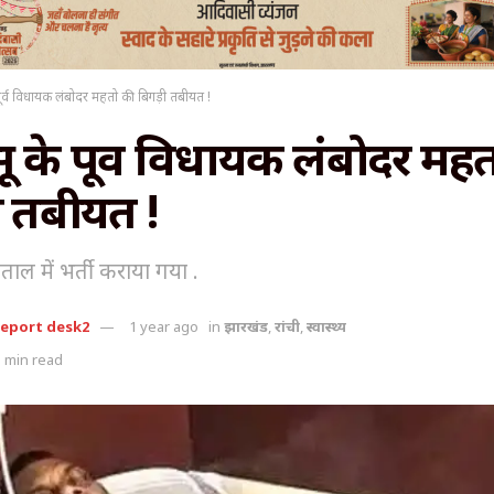
र्व विधायक लंबोदर महतो की बिगड़ी तबीयत !
के पूर्व विधायक लंबोदर मह
ी तबीयत !
पताल में भर्ती कराया गया .
report desk2
1 year ago
in
झारखंड
,
रांची
,
स्वास्थ्य
 min read