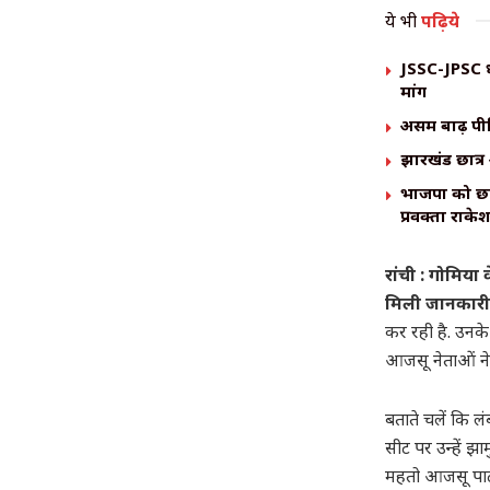
ये भी
पढ़िये
JSSC-JPSC धा
मांग
असम बाढ़ पीड
झारखंड छात्र 
भाजपा को छात्
प्रवक्ता राक
रांची : गोमिया
मिली जानकारी क
कर रही है. उनके
आजसू नेताओं ने 
बताते चलें कि ल
सीट पर उन्हें झा
महतो आजसू पार्ट