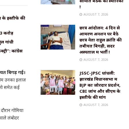
समिति बैठक की स्मारिका
!
AUGUST 7, 2026
के इस्तीफे की
छात्र आंदोलन: 4 दिन से
₹3 करोड़
आमरण अनशन पर बैठे
छात्र नेता राहुल क्रांति की
ुल गांधी
तबीयत बिगड़ी, सदर
्री”: कांग्रेस
अस्पताल में भर्ती !
AUGUST 7, 2026
ीयत बिगड़ गई।
JSSC-JPSC धांधली:
झारखंड विधानसभा में
ी टीम उनका इलाज
BJP का जोरदार प्रदर्शन,
हतो समेत कई
CBI जांच और सीएम के
इस्तीफे की मांग
AUGUST 7, 2026
े दौरान गोमिया
 वाले लंबोदर