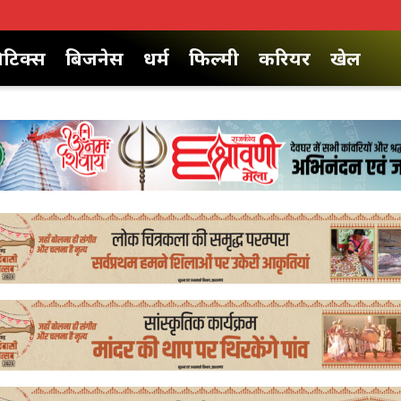
िटिक्स
बिजनेस
धर्म
फिल्मी
करियर
खेल