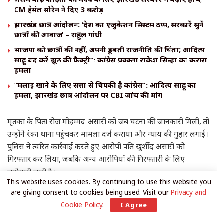
CM हेमंत सोरेन ने दिए ₹3 करोड़
झारखंड छात्र आंदोलन: ‘देश का एजुकेशन सिस्टम ठप्प, सरकारें सुनें
छात्रों की आवाज’ – राहुल गांधी
भाजपा को छात्रों की नहीं, अपनी डूबती राजनीति की चिंता; आदित्य
साहू बंद करें झूठ की फैक्ट्री”: कांग्रेस प्रवक्ता राकेश सिन्हा का करारा
हमला
“मलाई खाने के लिए सत्ता से चिपकी है कांग्रेस”: आदित्य साहू का
हमला, झारखंड छात्र आंदोलन पर CBI जांच की मांग
मृतका के पिता रोज मोहम्मद अंसारी को जब घटना की जानकारी मिली, तो
उन्होंने रंका थाना पहुंचकर मामला दर्ज कराया और न्याय की गुहार लगाई।
पुलिस ने त्वरित कार्रवाई करते हुए आरोपी पति खुर्शीद अंसारी को
गिरफ्तार कर लिया, जबकि अन्य आरोपियों की गिरफ्तारी के लिए
छापेमारी जारी है।
This website uses cookies. By continuing to use this website you
पुलिस प्रशासन मामले की जांच कर रहा है और दोषियों पर कड़ी कार्रवाई
are giving consent to cookies being used. Visit our
Privacy and
की बात कही जा रही है
Cookie Policy
.
I Agree