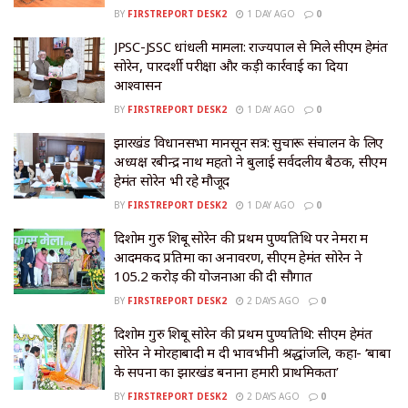
BY
FIRSTREPORT DESK2
1 DAY AGO
0
JPSC-JSSC धांधली मामला: राज्यपाल से मिले सीएम हेमंत
सोरेन, पारदर्शी परीक्षा और कड़ी कार्रवाई का दिया
आश्वासन
BY
FIRSTREPORT DESK2
1 DAY AGO
0
झारखंड विधानसभा मानसून सत्र: सुचारू संचालन के लिए
अध्यक्ष रबीन्द्र नाथ महतो ने बुलाई सर्वदलीय बैठक, सीएम
हेमंत सोरेन भी रहे मौजूद
BY
FIRSTREPORT DESK2
1 DAY AGO
0
दिशोम गुरु शिबू सोरेन की प्रथम पुण्यतिथि पर नेमरा में
आदमकद प्रतिमा का अनावरण, सीएम हेमंत सोरेन ने
105.2 करोड़ की योजनाओं की दी सौगात
BY
FIRSTREPORT DESK2
2 DAYS AGO
0
दिशोम गुरु शिबू सोरेन की प्रथम पुण्यतिथि: सीएम हेमंत
सोरेन ने मोरहाबादी में दी भावभीनी श्रद्धांजलि, कहा- ‘बाबा
के सपनों का झारखंड बनाना हमारी प्राथमिकता’
BY
FIRSTREPORT DESK2
2 DAYS AGO
0