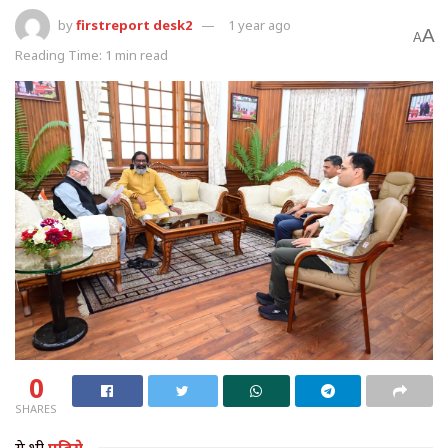
by
firstreport desk2
1 year ago
A
A
Reading Time: 1 min read
0
SHARES