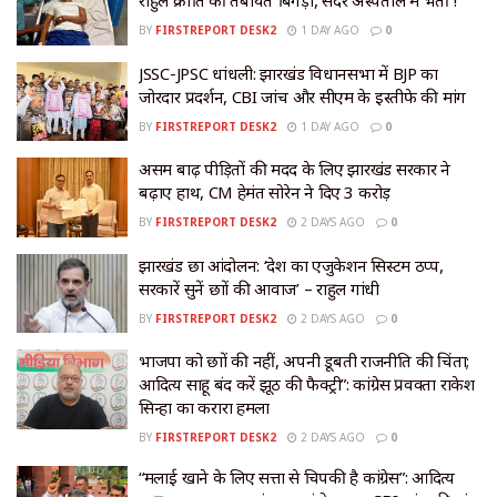
राहुल क्रांति की तबीयत बिगड़ी, सदर अस्पताल में भर्ती !
BY
FIRSTREPORT DESK2
1 DAY AGO
0
JSSC-JPSC धांधली: झारखंड विधानसभा में BJP का
जोरदार प्रदर्शन, CBI जांच और सीएम के इस्तीफे की मांग
BY
FIRSTREPORT DESK2
1 DAY AGO
0
असम बाढ़ पीड़ितों की मदद के लिए झारखंड सरकार ने
बढ़ाए हाथ, CM हेमंत सोरेन ने दिए ₹3 करोड़
BY
FIRSTREPORT DESK2
2 DAYS AGO
0
झारखंड छात्र आंदोलन: ‘देश का एजुकेशन सिस्टम ठप्प,
सरकारें सुनें छात्रों की आवाज’ – राहुल गांधी
BY
FIRSTREPORT DESK2
2 DAYS AGO
0
भाजपा को छात्रों की नहीं, अपनी डूबती राजनीति की चिंता;
आदित्य साहू बंद करें झूठ की फैक्ट्री”: कांग्रेस प्रवक्ता राकेश
सिन्हा का करारा हमला
BY
FIRSTREPORT DESK2
2 DAYS AGO
0
“मलाई खाने के लिए सत्ता से चिपकी है कांग्रेस”: आदित्य