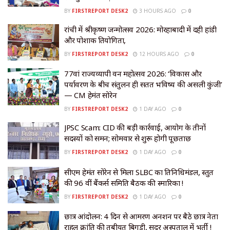
BY
FIRSTREPORT DESK2
3 HOURS AGO
0
रांची में श्रीकृष्ण जन्मोत्सव 2026: मोरहाबादी में दही हांडी
और पोशाक प्रतियोगिता,
BY
FIRSTREPORT DESK2
12 HOURS AGO
0
77वां राज्यव्यापी वन महोत्सव 2026: ‘विकास और
पर्यावरण के बीच संतुलन ही सतत भविष्य की असली कुंजी’
— CM हेमंत सोरेन
BY
FIRSTREPORT DESK2
1 DAY AGO
0
JPSC Scam: CID की बड़ी कार्रवाई, आयोग के तीनों
सदस्यों को समन; सोमवार से शुरू होगी पूछताछ
BY
FIRSTREPORT DESK2
1 DAY AGO
0
सीएम हेमंत सोरेन से मिला SLBC का प्रतिनिधिमंडल, प्रस्तुत
की 96 वीं बैंकर्स समिति बैठक की स्मारिका !
BY
FIRSTREPORT DESK2
1 DAY AGO
0
छात्र आंदोलन: 4 दिन से आमरण अनशन पर बैठे छात्र नेता
राहुल क्रांति की तबीयत बिगड़ी, सदर अस्पताल में भर्ती !