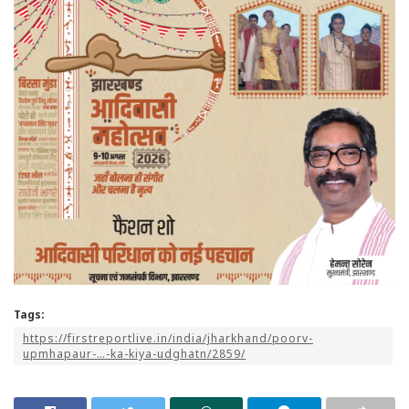
Tags:
https://firstreportlive.in/india/jharkhand/poorv-
upmhapaur-…-ka-kiya-udghatn/2859/