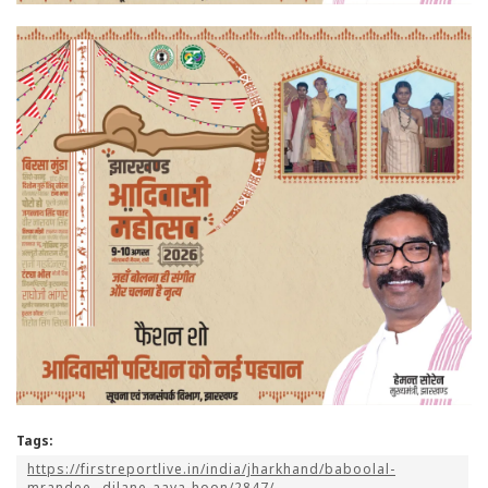
Tags:
https://firstreportlive.in/india/jharkhand/baboolal-
mrandee…dilane-aaya-hoon/2847/