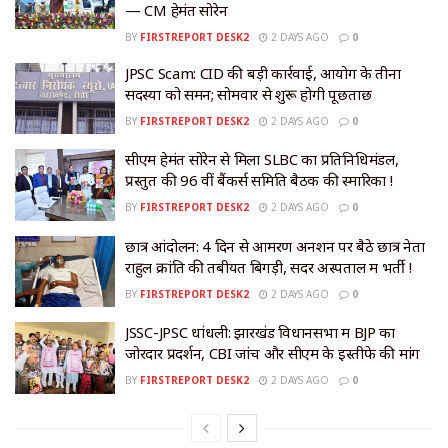
— CM हेमंत सोरेन
BY
FIRSTREPORT DESK2
2 DAYS AGO
0
JPSC Scam: CID की बड़ी कार्रवाई, आयोग के तीनों
सदस्यों को समन; सोमवार से शुरू होगी पूछताछ
BY
FIRSTREPORT DESK2
2 DAYS AGO
0
सीएम हेमंत सोरेन से मिला SLBC का प्रतिनिधिमंडल,
प्रस्तुत की 96 वीं बैंकर्स समिति बैठक की स्मारिका !
BY
FIRSTREPORT DESK2
2 DAYS AGO
0
छात्र आंदोलन: 4 दिन से आमरण अनशन पर बैठे छात्र नेता
राहुल क्रांति की तबीयत बिगड़ी, सदर अस्पताल में भर्ती !
BY
FIRSTREPORT DESK2
2 DAYS AGO
0
JSSC-JPSC धांधली: झारखंड विधानसभा में BJP का
जोरदार प्रदर्शन, CBI जांच और सीएम के इस्तीफे की मांग
BY
FIRSTREPORT DESK2
2 DAYS AGO
0