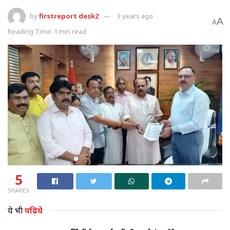
by
firstreport desk2
3 years ago
A
A
Reading Time: 1 min read
5
SHARES
ये भी
पढ़िये