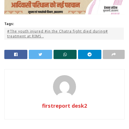
Tags:
#The youth injured #in the Chatra fight died during#
treatment at RIMS .
firstreport desk2