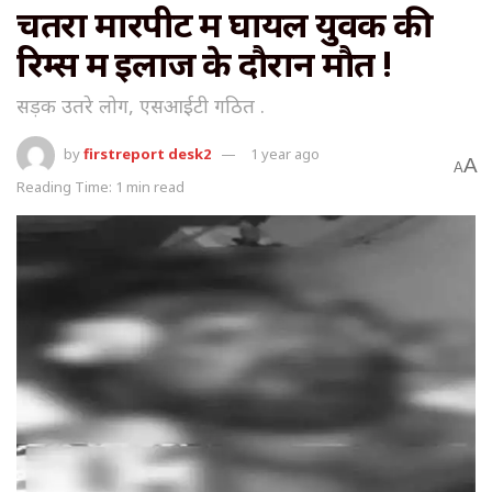
चतरा मारपीट में घायल युवक की
रिम्स में इलाज के दौरान मौत !
सड़क उतरे लोग, एसआईटी गठित .
by
firstreport desk2
1 year ago
A
A
Reading Time: 1 min read