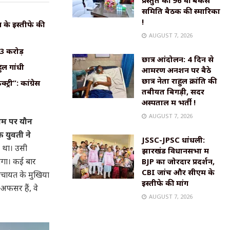
प्रस्तुत की 96 वीं बैंकर्स
समिति बैठक की स्मारिका
!
के इस्तीफे की
AUGUST 7, 2026
₹3 करोड़
छात्र आंदोलन: 4 दिन से
ुल गांधी
आमरण अनशन पर बैठे
छात्र नेता राहुल क्रांति की
्री”: कांग्रेस
तबीयत बिगड़ी, सदर
अस्पताल में भर्ती !
AUGUST 7, 2026
नाम पर यौन
क युवती ने
JSSC-JPSC धांधली:
ा था। उसी
झारखंड विधानसभा में
लगा। कई बार
BJP का जोरदार प्रदर्शन,
CBI जांच और सीएम के
ंचायत के मुखिया
इस्तीफे की मांग
 अफसर हैं, वे
AUGUST 7, 2026