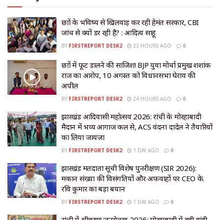
छात्रों के भविष्य से खिलवाड़ कर रही हेमंत सरकार, CBI
जांच से क्यों डर रही है? : आदित्य साहू
BY
FIRSTREPORT DESK2
23 HOURS AGO
0
छात्रों में फूट डालने की साजिश! BJP युवा मोर्चा प्रमुख शशांक
राज का आरोप, 10 अगस्त को विधानसभा घेराव की
अपील
BY
FIRSTREPORT DESK2
24 HOURS AGO
0
झारखंड आदिवासी महोत्सव 2026: रांची के मोरहाबादी
मैदान में भव्य आगाज कल से, ACS वंदना दादेल ने तैयारियों
का लिया जायजा
BY
FIRSTREPORT DESK2
1 DAY AGO
0
झारखंड मतदाता सूची विशेष पुनरीक्षण (SIR 2026):
मकान संख्या की विसंगतियों और अफवाहों पर CEO के.
रवि कुमार का बड़ा बयान
BY
FIRSTREPORT DESK2
1 DAY AGO
0
रांची में श्रीकृष्ण जन्मोत्सव 2026: मोरहाबादी में दही हांडी