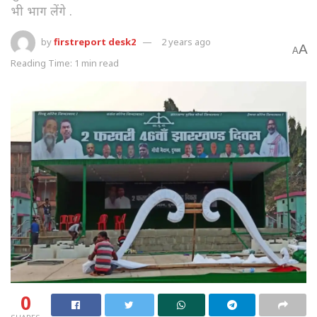
भी भाग लेंगे .
by
firstreport desk2
2 years ago
A
A
Reading Time: 1 min read
0