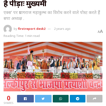
है पीड़ाः मुख्यमंत्री
एक्स' पर प्रयागराज महाकुम्भ का विरोध करने वाले पोस्ट करते हैं
सपा अध्यक्ष .
by
firstreport desk2
2 years ago
A
A
Reading Time: 1 min read
0
SHARES