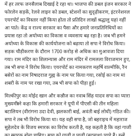
में हर तरफ जनसैलाब दिखाई दे रहा था। भाजपा की डबल इंजन सरकार ने
फोरलेन सड़कें, रेलवे लाइन को डबल, स्टेशनों का सुदृढ़ीकरण, इंटरनेशनल
एयरपोर्ट का विस्तार नहीं किया होता तो प्रतिदिन लाखों श्रद्धालु यहां नहीं
आ पाते। केंद्र व राज्य सरकार का पैसा और हमारे जनप्रतिनिधियों का
प्रयास रहा तो अयोध्या का विकास व व्यवसाय बढ़ रहा है। जब भी हमने
अयोध्या के विकास की कार्ययोजना को बढ़ाया तो सपा ने विरोध किया।
सड़क चौड़ीकरण के दौरान 1700 करोड़़ से अधिक का मुआवजा दिया
गया। राम मंदिर का शिलान्यास और राम मंदिर में रामलला विराजमान हुए,
तब भी सपा ने विरोध किया। एयरपोर्ट का नामकरण महर्षि वाल्मीकि, रैन
बसेरों का नाम निषादराज गुह्य के नाम पर किया गया, रसोई का नाम मां
शबरी के नाम पर रखा गया, तब भी सपा को पीड़ा हुई।
मिल्कीपुर का मोईद खान और कन्नौज का नवाब सिंह यादव सपा का प्यारा
मुख्यमंत्री ने कहा कि हमारी सरकार ने यूपी में पीएसी की तीन महिला
बटालियन (वीरांगना उदा देवी, झलकारी बाई, अवंती बाई लोधी) गठित की।
सपा ने तब भी विरोध किया था। यह वही सपा है, जो बहराइच में महाराज
सुहेलदेव के विजय स्मारक का विरोध करती है, यह कहती है कि वहां गाजी
का स्मारक होना चाहिए। सपा को गाजी व पाजी (बदमाश) प्यारे हैं। इन्हें