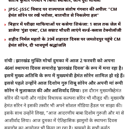
संतोष कुमार गंगवार ने किया स्वीकार, जानें पूरा मामला
JPSC-JSSC विवाद पर राज्यपाल संतोष गंगवार की अपील: “CM
हेमंत सोरेन पर रखें भरोसा, बातचीत से निकलेगा हल”
बिहार में परीक्षा माफियाओं पर कसेगा शिकंजा: 1 साल तक जेल में
डालेगा ‘गुंडा एक्ट’, CM सम्राट चौधरी लाएंगे वर्ल्ड-क्लास टेक्नोलॉजी
शहीद निर्मल महतो के 39वें शहादत दिवस पर जमशेदपुर पहुंचे CM
हेमंत सोरेन, दी भावपूर्ण श्रद्धांजलि
रांची : झारखंड मुक्ति मोर्चा दुमका में आज 2 फरवरी को अपना
46वां स्थापना दिवस समारोह ‘झारखंड दिवस’ के रूप में मना रहा है।
इसमें मुख्य अतिथि के रूप में मुख्यमंत्री हेमंत सोरेन शामिल हो रहे हैं।
इससे पहले उन्होंने आज दिशोम गुरु शिबू सोरेन और अपनी मां रूपी
सोरेन ने मुलाकात की और आशिर्वाद लिया
। इस दौरान मुख्यमंत्री हेमंत
सोरेन की पत्नी और गांडेय विधायक कल्पना सोरेन भी मौजूद थीं। मुख्यमंत्री
हेमंत सोरेन ने इसकी तस्वीर भी अपने सोशल मीडिया हैंडल पर साझा की।
इसके साथ उन्होंने लिखा, ”आज आदरणीय बाबा दिशोम गुरुजी और मां से
आशीर्वाद लिया। आज दुमका में ऐतिहासिक झामुमो के स्थापना दिवस
समारोह का आयोजन भी किया जा रहा है। झामुमो के सभी कर्मठ