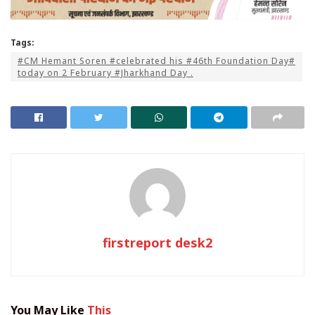
Tags:
#CM Hemant Soren #celebrated his #46th Foundation Day#
today on 2 February #Jharkhand Day .
firstreport desk2
You May Like
This