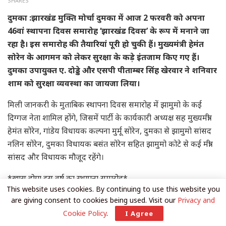
SHARES
दुमका :झारखंड मुक्ति मोर्चा दुमका में आज 2 फरवरी को अपना
46वां स्थापना दिवस समारोह ‘झारखंड दिवस’ के रूप में मनाने जा
रहा है। इस समारोह की तैयारियां पूरी हो चुकी हैं। मुख्यमंत्री हेमंत
सोरेन के आगमन को लेकर सुरक्षा के कड़े इंतजाम किए गए हैं।
दुमका उपायुक्त ए. दोड्डे और एसपी पीताम्बर सिंह खेरवार ने शनिवार
शाम को सुरक्षा व्यवस्था का जायजा लिया।
मिली जानकरी के मुताबिक स्थापना दिवस समारोह में झामुमो के कई
दिग्गज नेता शामिल होंगे, जिसमें पार्टी के कार्यकारी अध्यक्ष सह मुख्यमंत्री
हेमंत सोरेन, गांडेय विधायक कल्पना मुर्मू सोरेन, दुमका से झामुमो सांसद
नलिन सोरेन, दुमका विधायक बसंत सोरेन सहित झामुमो कोटे से कई मंत्री
सांसद और विधायक मौजूद रहेंगे।
*खास होगा इस वर्ष का स्थापना समारोह*
This website uses cookies. By continuing to use this website you
are giving consent to cookies being used. Visit our
Privacy and
ये भी
पढ़िये
Cookie Policy
.
I Agree
JPSC Resignation: JPSC के 3 सदस्यों का इस्तीफा राज्यपाल