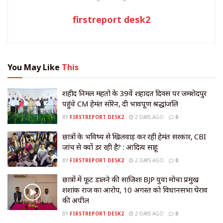
firstreport desk2
You May Like
This
शहीद निर्मल महतो के 39वें शहादत दिवस पर जमशेदपुर
पहुंचे CM हेमंत सोरेन, दी भावपूर्ण श्रद्धांजलि
BY
FIRSTREPORT DESK2
2 DAYS AGO
0
छात्रों के भविष्य से खिलवाड़ कर रही हेमंत सरकार, CBI
जांच से क्यों डर रही है? : आदित्य साहू
BY
FIRSTREPORT DESK2
2 DAYS AGO
0
छात्रों में फूट डालने की साजिश! BJP युवा मोर्चा प्रमुख
शशांक राज का आरोप, 10 अगस्त को विधानसभा घेराव
की अपील
BY
FIRSTREPORT DESK2
2 DAYS AGO
0