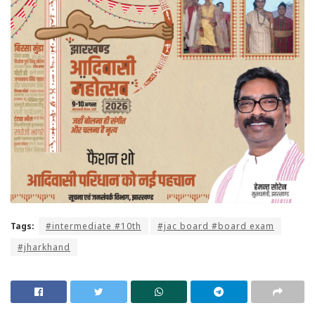
Tags:
#intermediate #10th
#jac board #board exam
#jharkhand