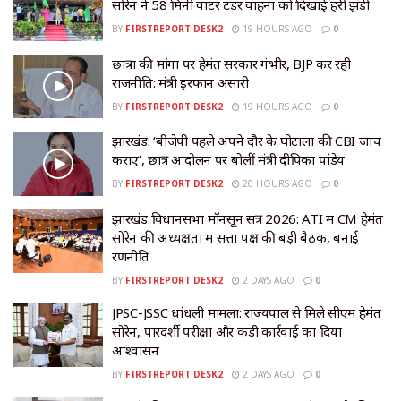
सोरेन ने 58 मिनी वाटर टेंडर वाहनों को दिखाई हरी झंडी
BY
FIRSTREPORT DESK2
19 HOURS AGO
0
छात्रों की मांगों पर हेमंत सरकार गंभीर, BJP कर रही
राजनीति: मंत्री इरफान अंसारी
BY
FIRSTREPORT DESK2
19 HOURS AGO
0
झारखंड: ‘बीजेपी पहले अपने दौर के घोटालों की CBI जांच
कराए’, छात्र आंदोलन पर बोलीं मंत्री दीपिका पांडेय
BY
FIRSTREPORT DESK2
20 HOURS AGO
0
झारखंड विधानसभा मॉनसून सत्र 2026: ATI में CM हेमंत
सोरेन की अध्यक्षता में सत्ता पक्ष की बड़ी बैठक, बनाई
रणनीति
BY
FIRSTREPORT DESK2
2 DAYS AGO
0
JPSC-JSSC धांधली मामला: राज्यपाल से मिले सीएम हेमंत
सोरेन, पारदर्शी परीक्षा और कड़ी कार्रवाई का दिया
आश्वासन
BY
FIRSTREPORT DESK2
2 DAYS AGO
0