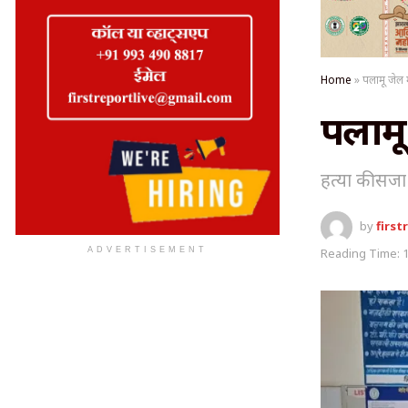
Home
»
पलामू जेल म
पलामू 
हत्या की सजा
by
first
ADVERTISEMENT
Reading Time: 1