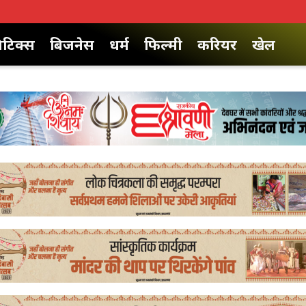
िटिक्स
बिजनेस
धर्म
फिल्मी
करियर
खेल