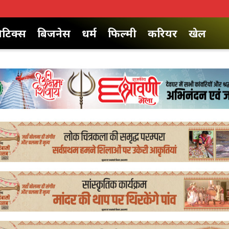
िटिक्स
बिजनेस
धर्म
फिल्मी
करियर
खेल