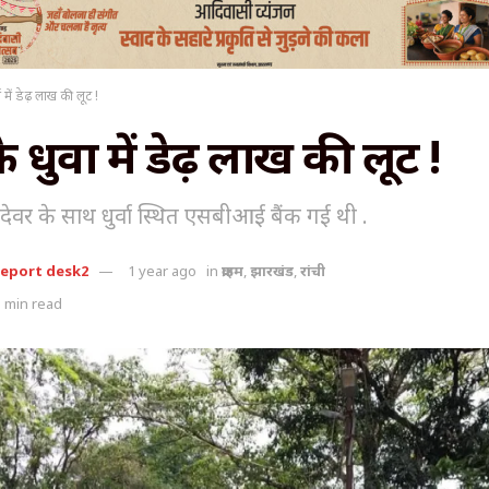
वा में डेढ़ लाख की लूट !
े धुर्वा में डेढ़ लाख की लूट !
ेवर के साथ धुर्वा स्थित एसबीआई बैंक गई थी .
report desk2
1 year ago
in
क्राइम
,
झारखंड
,
रांची
 min read