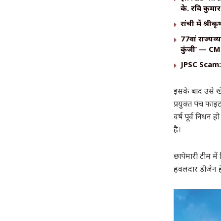
के. रवि कुमा
रांची में श्र
77वां राज्यव
कुंजी’ — CM 
JPSC Scam: C
इसके बाद उसे खे
प्रयुक्त पंच फा
वर्ष पूर्व निधन 
है।
छापेमारी टीम मे
हवलदार डीजेन हे