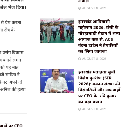
अपील
जेल भेज दिया।
AUGUST 8, 2026
झारखंड आदिवासी
से प्रेम करता
महोत्सव 2026: रांची के
्षेत्र के
मोरहाबादी मैदान में भव्य
आगाज कल से, ACS
वंदना दादेल ने तैयारियों
का लिया जायजा
म प्रसंग विकास
AUGUST 8, 2026
ब बनाने लगा।
स को यह बात
झारखंड मतदाता सूची
जे संगीता ने
विशेष पुनरीक्षण (SIR
 केवट अपने दो
2026): मकान संख्या की
अनिल की हत्या
विसंगतियों और अफवाहों
पर CEO के. रवि कुमार
का बड़ा बयान
AUGUST 8, 2026
वाहों पर CEO