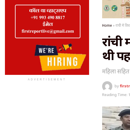
Home
»
रांची में वि
रांची 
थी पहल
महिला सहित 
ADVERTISEMENT
by
first
Reading Time: 1