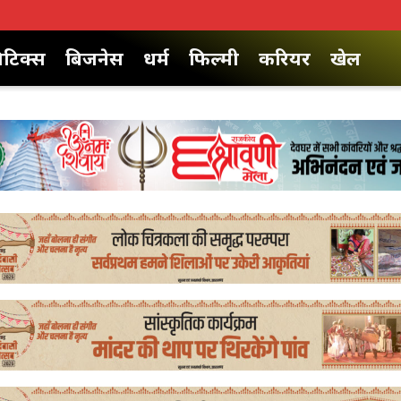
िटिक्स
बिजनेस
धर्म
फिल्मी
करियर
खेल