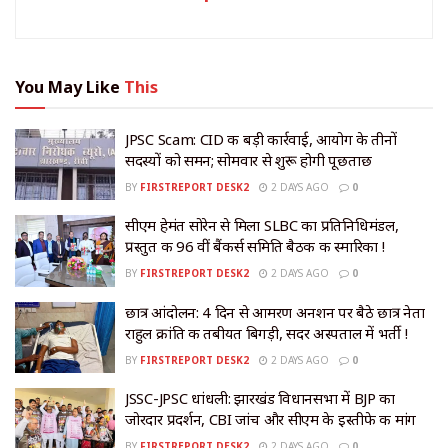
You May Like
This
JPSC Scam: CID की बड़ी कार्रवाई, आयोग के तीनों
सदस्यों को समन; सोमवार से शुरू होगी पूछताछ
BY
FIRSTREPORT DESK2
2 DAYS AGO
0
सीएम हेमंत सोरेन से मिला SLBC का प्रतिनिधिमंडल,
प्रस्तुत की 96 वीं बैंकर्स समिति बैठक की स्मारिका !
BY
FIRSTREPORT DESK2
2 DAYS AGO
0
छात्र आंदोलन: 4 दिन से आमरण अनशन पर बैठे छात्र नेता
राहुल क्रांति की तबीयत बिगड़ी, सदर अस्पताल में भर्ती !
BY
FIRSTREPORT DESK2
2 DAYS AGO
0
JSSC-JPSC धांधली: झारखंड विधानसभा में BJP का
जोरदार प्रदर्शन, CBI जांच और सीएम के इस्तीफे की मांग
BY
FIRSTREPORT DESK2
2 DAYS AGO
0