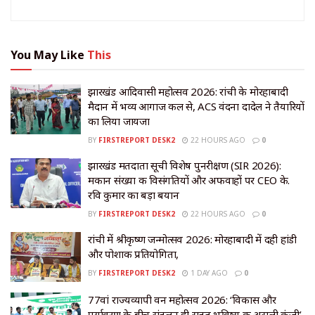
You May Like
This
झारखंड आदिवासी महोत्सव 2026: रांची के मोरहाबादी
मैदान में भव्य आगाज कल से, ACS वंदना दादेल ने तैयारियों
का लिया जायजा
BY
FIRSTREPORT DESK2
22 HOURS AGO
0
झारखंड मतदाता सूची विशेष पुनरीक्षण (SIR 2026):
मकान संख्या की विसंगतियों और अफवाहों पर CEO के.
रवि कुमार का बड़ा बयान
BY
FIRSTREPORT DESK2
22 HOURS AGO
0
रांची में श्रीकृष्ण जन्मोत्सव 2026: मोरहाबादी में दही हांडी
और पोशाक प्रतियोगिता,
BY
FIRSTREPORT DESK2
1 DAY AGO
0
77वां राज्यव्यापी वन महोत्सव 2026: ‘विकास और
पर्यावरण के बीच संतुलन ही सतत भविष्य की असली कुंजी’