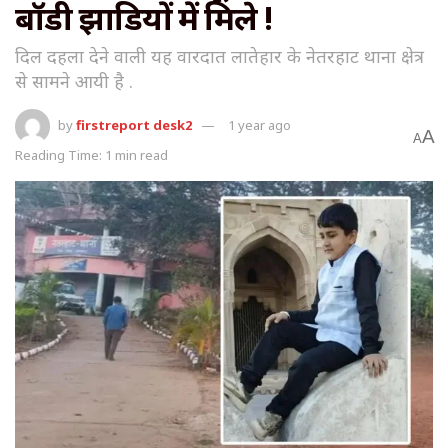
बॉडी झाडियों में मिले !
दिल दहला देने वाली यह वारदात लातेहार के नेतरहाट थाना क्षेत्र
से सामने आयी है .
by
firstreport desk2
1 year ago
A
A
Reading Time: 1 min read