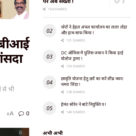
पर अब सख्ती !
154 SHARES
चोरों ने हेहल अंचल कार्यालय का ताला तोड़ा
और हाथ साफ किया !
सीबीआई
131 SHARES
ांसदा
DC ऑफिस में पुलिस जवान ने किया हाई
वोल्टेज ड्रामा !
159 SHARES
छात्रवृति योजना हेतु छात्रों का करें शीघ्र चयन:
चमरा लिंडा !
 से भी
138 SHARES
हेमंत सोरेन ने बांटे नियुक्ति पत्र !
0
140 SHARES
A
A
अभी अभी