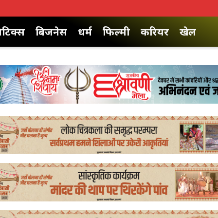
िटिक्स
बिजनेस
धर्म
फिल्मी
करियर
खेल