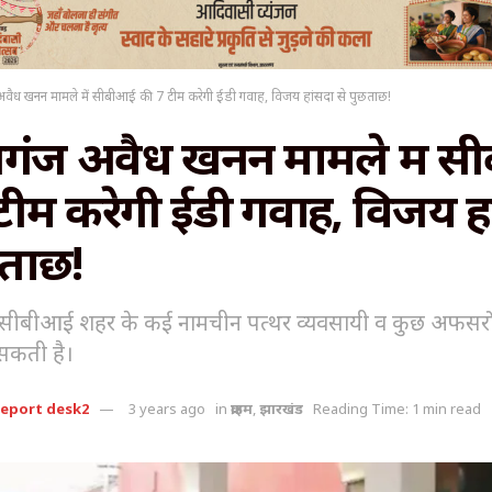
वैध खनन मामले में सीबीआई की 7 टीम करेगी ईडी गवाह, विजय हांसदा से पुछताछ!
गंज अवैध खनन मामले में 
टीम करेगी ईडी गवाह, विजय ह
छताछ!
ं सीबीआई शहर के कई नामचीन पत्थर व्यवसायी व कुछ अफसरों
सकती है।
report desk2
3 years ago
in
क्राइम
,
झारखंड
Reading Time: 1 min read