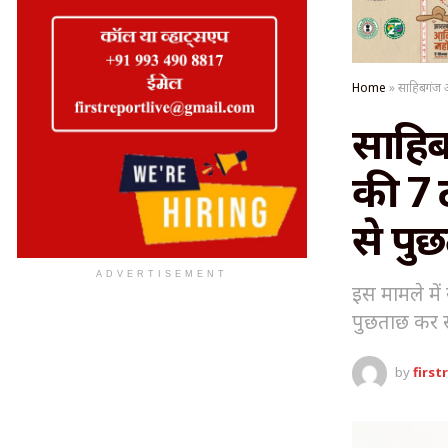
Home
»
साहिबगंज अ
साहिब
की 7 
से पु
ADVERTISEMENT
इस मामले मे
पुछताछ कर 
by
first