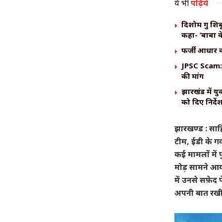
ये भी
पढ़िये
दिशोम गुरु शि
कहा- ‘बाबा क
​फर्जी आधार क
JPSC Scam: ह
की मांग
झारखंड में य
को दिए निर्दे
झारखण्ड : साह
टीम, ईडी के ग
कई मामलों में
मोड़ सामने आया 
में उनसे सफ़ेद 
अपनी बात रखी 