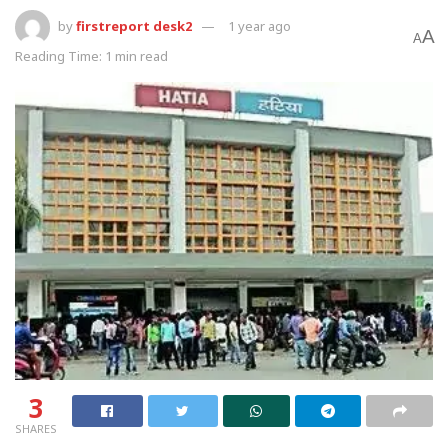
by
firstreport desk2
1 year ago
A
A
Reading Time: 1 min read
3
SHARES