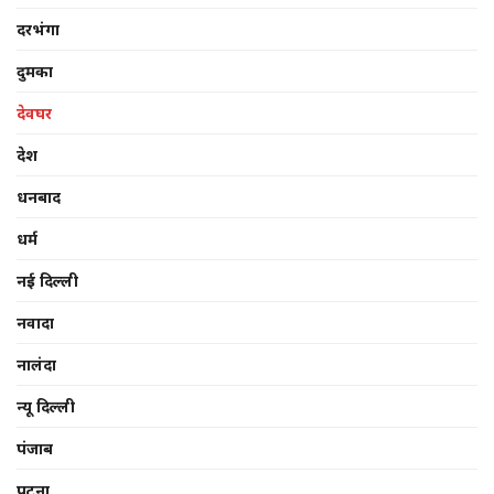
दरभंगा
दुमका
देवघर
देश
धनबाद
धर्म
नई दिल्ली
नवादा
नालंदा
न्यू दिल्ली
पंजाब
पटना