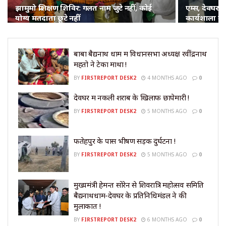
झामुमो प्रशिक्षण शिविर: गलत नाम जुटे नहीं, कोई
एम्स, देवघर मे
योग्य मतदाता छूटे नहीं
कार्यशाला क
बाबा बैद्यनाथ धाम में विधानसभा अध्यक्ष रवींद्रनाथ
महतो ने टेका माथा !
BY
FIRSTREPORT DESK2
4 MONTHS AGO
0
देवघर में नकली शराब के खिलाफ छापेमारी !
BY
FIRSTREPORT DESK2
5 MONTHS AGO
0
फतेहपुर के पास भीषण सड़क दुर्घटना !
BY
FIRSTREPORT DESK2
5 MONTHS AGO
0
मुख्यमंत्री हेमन्त सोरेन से शिवरात्रि महोत्सव समिति
बैद्यनाथधाम-देवघर के प्रतिनिधिमंडल ने की
मुलाकात !
BY
FIRSTREPORT DESK2
6 MONTHS AGO
0