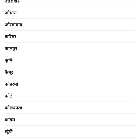
उत्तराखंड
ओमान
औरंगाबाद
करियर
कानपुर
कृषि
कैमूर
कोडरमा
कोर्ट
कोलकाता
क्राइम
खूंटी