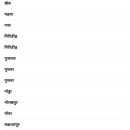
खेल
गढ़वा
गया
गिरिडीह
गिरिडीह
गुजरात
गुमला
गुमला
गोड्डा
गोरखपुर
गोवा
चक्रधरपुर