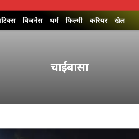
िटिक्स
बिजनेस
धर्म
फिल्मी
करियर
खेल
चाईबासा