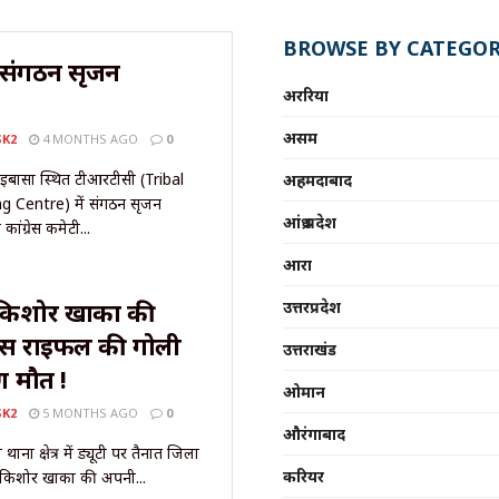
BROWSE BY CATEGOR
 संगठन सृजन
अररिया
असम
SK2
4 MONTHS AGO
0
चाईबासा स्थित टीआरटीसी (Tribal
अहमदाबाद
 Centre) में संगठन सृजन
आंध्र प्रदेश
ंग्रेस कमेटी...
आरा
िशोर खाका की
उत्तरप्रदेश
विस राइफल की गोली
उत्तराखंड
 मौत !
ओमान
SK2
5 MONTHS AGO
0
औरंगाबाद
थाना क्षेत्र में ड्यूटी पर तैनात जिला
करियर
किशोर खाका की अपनी...