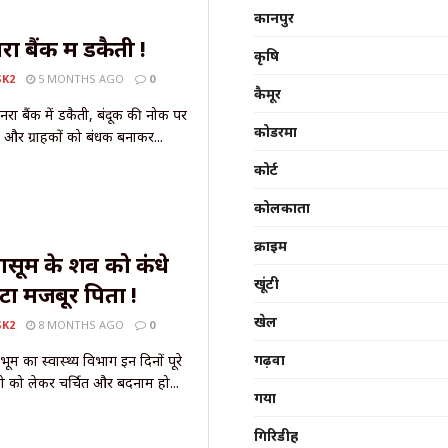
कानपुर
रा बैंक में डकैती !
कृषि
SK2
5 MONTHS AGO
0
कैमूर
नरा बैंक में डकैती, बंदूक की नोक पर
कोडरमा
 और ग्राहकों को बंधक बनाकर...
कोर्ट
कोलकाता
क्राइम
ासूम के शव को कंधे
खूंटी
ा मजबूर पिता !
खेल
SK2
8 MONTHS AGO
0
गढ़वा
ूम का स्वास्थ्य विभाग इन दिनों पूरे
ैली को लेकर चर्चित और बदनाम हो...
गया
गिरिडीह