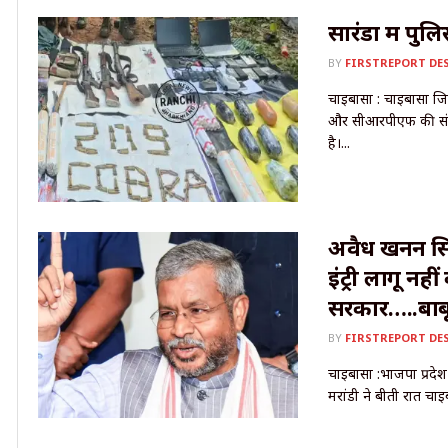
सारंडा में पु
BY
FIRSTREPORT DE
चाईबासा : चाईबासा जिल
और सीआरपीएफ की संय
है।...
अवैध खनन सिं
इंट्री लागू नही
सरकार…..बाबू
BY
FIRSTREPORT DE
चाईबासा :भाजपा प्रदेश 
मरांडी ने बीती रात चाईब