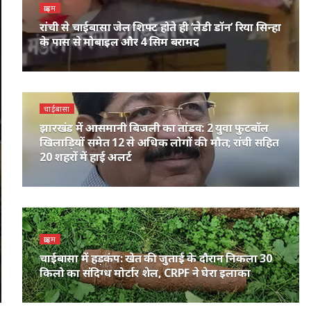
क्राइम
रांची से चाईबासा जेल शिफ्ट होते ही ‘लेडी डॉन’ रिया सिन्हा
के पास से मोबाइल और 4 सिम बरामद
चाईबासा
झारखंड में आसमानी बिजली का तांडव: 2 युवा फुटबॉल
खिलाड़ियों समेत 12 से अधिक लोगों की मौत; रांची सहित
20 शहरों में हाई अलर्ट
क्राइम
चाईबासा में हड़कंप: खेत की जुताई के दौरान निकला 30
किलो का संदिग्ध मोर्टार शेल, CRPF ने घेरा इलाका