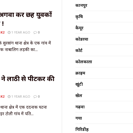
कानपुर
अगवा कर छह युवकों
कृषि
 !
कैमूर
SK2
1 YEAR AGO
0
कोडरमा
 सुरसांग थाना क्षेत्र के एक गांव में
एक नाबालिग लड़की का...
कोर्ट
कोलकाता
क्राइम
नी ने लाठी से पीटकर की
खूंटी
!
खेल
SK2
1 YEAR AGO
0
गढ़वा
थाना क्षेत्र में एक दर्दनाक घटना
र टोली गांव में पति...
गया
गिरिडीह