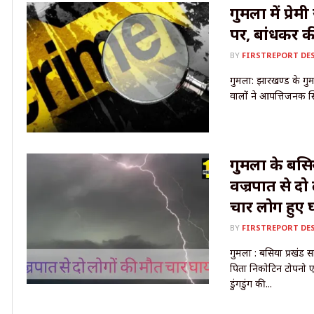
गुमला में प्रे
पर, बांधकर क
BY
FIRSTREPORT DE
गुमला: झारखण्ड के गुमल
वालों ने आपत्तिजनक स्थि
गुमला के बसिया प
वज्रपात से दो
चार लोग हुए 
BY
FIRSTREPORT DE
गुमला : बसिया प्रखंड 
पिता निकोटिन टोपनो एव
डुंगडुंग की...