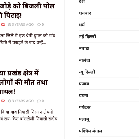
देश
मी जोड़े को बिजली पोल
धनबाद
ी पिटाई!
धर्म
SK2
3 YEARS AGO
0
ा जिले में एक प्रेमी युगल को गांव
नई दिल्ली
ति में पकड़ने के बाद उन्हें...
नवादा
नालंदा
्रखंड क्षेत्र में
न्यू दिल्ली
 लोगों की मौत तथा
पंजाब
घायल!
पटना
SK2
3 YEARS AGO
0
पर्यटक
साकिया गांव निवासी निरंजन टोपनो
ं राय- केरा बांसटोली निवासी संदीप
पलामू
पश्चिम बंगाल