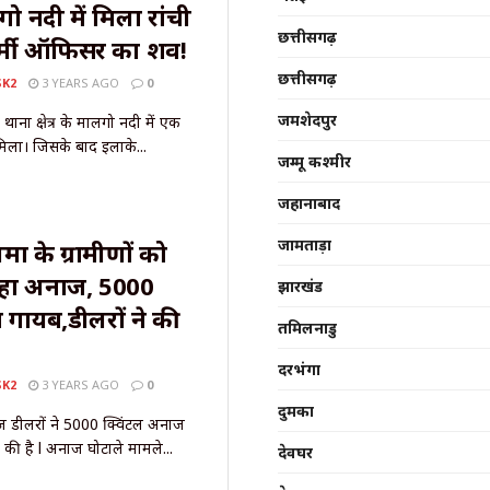
ो नदी में मिला रांची
छत्तीसगढ़
आर्मी ऑफिसर का शव!
छत्तीसगढ़
SK2
3 YEARS AGO
0
जमशेदपुर
थाना क्षेत्र के मालगो नदी में एक
मिला। जिसके बाद इलाके...
जम्मू कश्मीर
जहानाबाद
जामताड़ा
मा के ग्रामीणों को
 रहा अनाज, 5000
झारखंड
 गायब,डीलरों ने की
तमिलनाडु
दरभंगा
SK2
3 YEARS AGO
0
दुमका
ज डीलरों ने 5000 क्विंटल अनाज
की है l अनाज घोटाले मामले...
देवघर