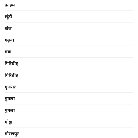
क्राइम
खूंटी
खेल
गढ़वा
गया
गिरिडीह
गिरिडीह
गुजरात
गुमला
गुमला
गोड्डा
गोरखपुर