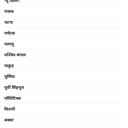
न्यू दिल्ली
पंजाब
पटना
पर्यटक
पलामू
पश्चिम बंगाल
पाकुड़
पूर्णिया
पूर्वी सिंहभूम
पॉलिटिक्स
फिल्मी
बक्सर