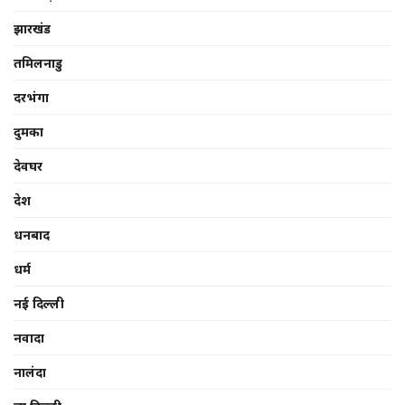
झारखंड
तमिलनाडु
दरभंगा
दुमका
देवघर
देश
धनबाद
धर्म
नई दिल्ली
नवादा
नालंदा