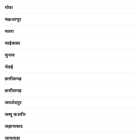
गोवा
चक्रधरपुर
चतरा
चाईबासा
चुनाव
चेन्नई
छत्तीसगढ़
छत्तीसगढ़
जमशेदपुर
जम्मू कश्मीर
जहानाबाद
जामताड़ा