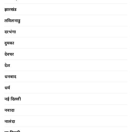
झारखंड
तमिलनाडु
दरभंगा
दुमका
देवघर
देश
धनबाद
धर्म
नई दिल्ली
नवादा
नालंदा