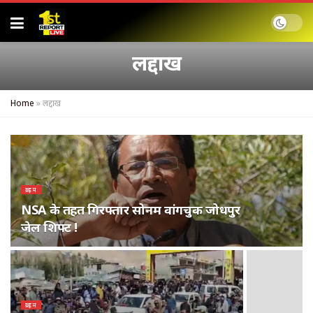
लद्दाख
Home
»
लद्दाख
क्राइम
NSA के तहत गिरफ्तार सोनम वांगचुक जोधपुर
जेल शिफ्ट !
क्राइम