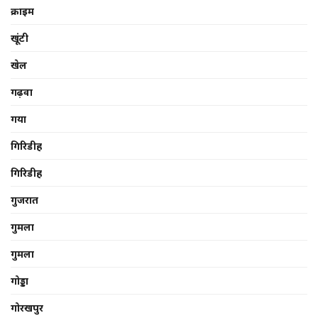
क्राइम
खूंटी
खेल
गढ़वा
गया
गिरिडीह
गिरिडीह
गुजरात
गुमला
गुमला
गोड्डा
गोरखपुर