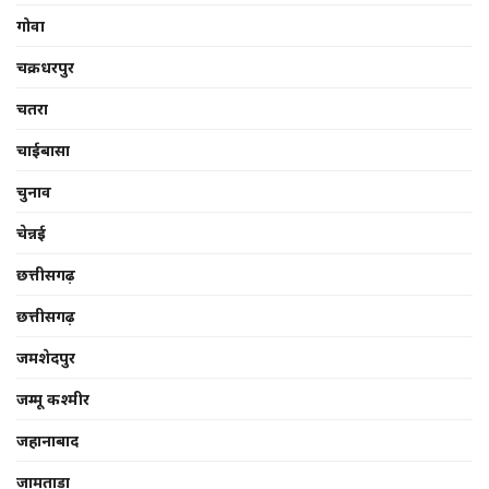
गोवा
चक्रधरपुर
चतरा
चाईबासा
चुनाव
चेन्नई
छत्तीसगढ़
छत्तीसगढ़
जमशेदपुर
जम्मू कश्मीर
जहानाबाद
जामताड़ा