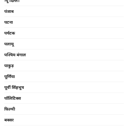
न्यू दिल्ली
पंजाब
पटना
पर्यटक
पलामू
पश्चिम बंगाल
पाकुड़
पूर्णिया
पूर्वी सिंहभूम
पॉलिटिक्स
फिल्मी
बक्सर