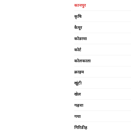
कानपुर
कृषि
कैमूर
कोडरमा
कोर्ट
कोलकाता
क्राइम
खूंटी
खेल
गढ़वा
गया
गिरिडीह