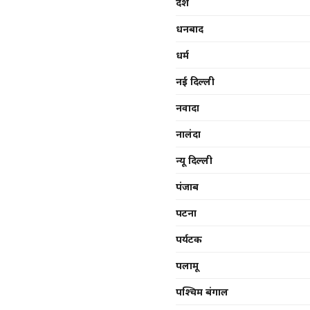
देश
धनबाद
धर्म
नई दिल्ली
नवादा
नालंदा
न्यू दिल्ली
पंजाब
पटना
पर्यटक
पलामू
पश्चिम बंगाल