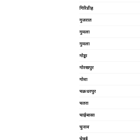
गिरिडीह
गुजरात
गुमला
गुमला
गोड्डा
गोरखपुर
गोवा
चक्रधरपुर
चतरा
चाईबासा
चुनाव
चेन्नई