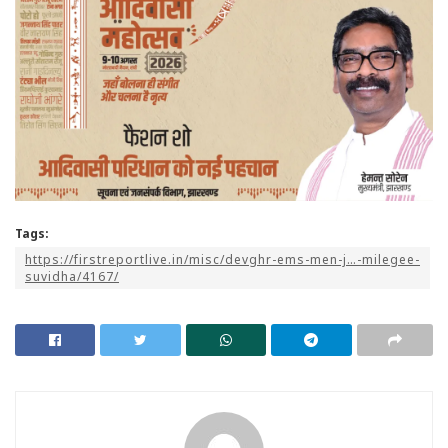
Tags:
https://firstreportlive.in/misc/devghr-ems-men-j…-milegee-
suvidha/4167/