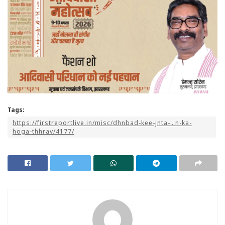
Tags:
https://firstreportlive.in/misc/dhnbad-kee-jnta-…n-ka-
hoga-thhrav/4177/