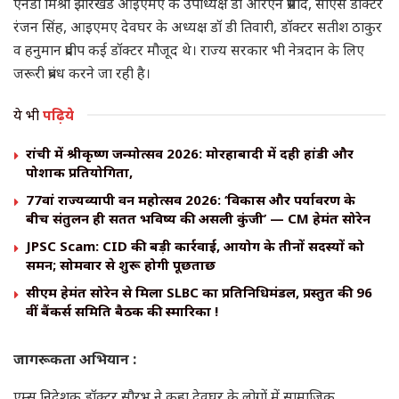
एनडी मिश्रा झारखंड आइएमए के उपाध्यक्ष डॉ आरएन प्रसाद, सीएस डॉक्टर
रंजन सिंह, आइएमए देवघर के अध्यक्ष डॉ डी तिवारी, डॉक्टर सतीश ठाकुर
व हनुमान प्रदीप कई डॉक्टर मौजूद थे। राज्य सरकार भी नेत्रदान के लिए
जरूरी प्रबंध करने जा रही है।
ये भी
पढ़िये
रांची में श्रीकृष्ण जन्मोत्सव 2026: मोरहाबादी में दही हांडी और
पोशाक प्रतियोगिता,
77वां राज्यव्यापी वन महोत्सव 2026: ‘विकास और पर्यावरण के
बीच संतुलन ही सतत भविष्य की असली कुंजी’ — CM हेमंत सोरेन
JPSC Scam: CID की बड़ी कार्रवाई, आयोग के तीनों सदस्यों को
समन; सोमवार से शुरू होगी पूछताछ
सीएम हेमंत सोरेन से मिला SLBC का प्रतिनिधिमंडल, प्रस्तुत की 96
वीं बैंकर्स समिति बैठक की स्मारिका !
जागरूकता अभियान :
एम्स निदेशक डॉक्टर सौरभ ने कहा देवघर के लोगों में सामाजिक