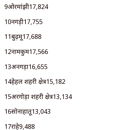
9ओरमांझी17,824
10नगड़ी17,755
11बुढ़मू17,688
12नामकुम17,566
13अनगड़ा16,655
14हेहल शहरी क्षेत्र15,182
15अरगोड़ा शहरी क्षेत्र13,134
16सोनाहातू13,043
17राहे9,488