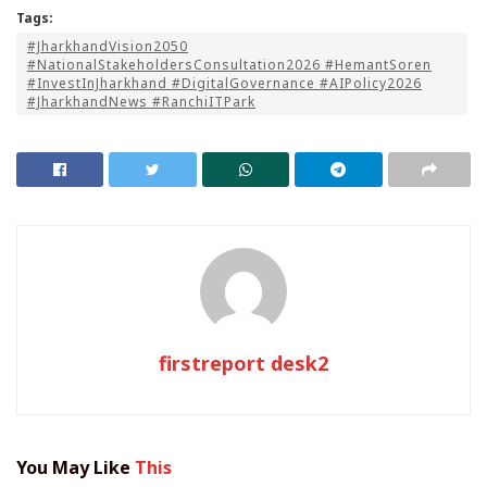
Tags:
​#JharkhandVision2050
#NationalStakeholdersConsultation2026 #HemantSoren
#InvestInJharkhand #DigitalGovernance #AIPolicy2026
#JharkhandNews #RanchiITPark
firstreport desk2
You May Like
This