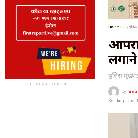
Home
»
आपराधिक गि
आपराध
लगाने
पुलिस मुख्या
ADVERTISEMENT
by
first
Reading Time: 1