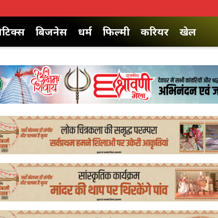
िटिक्स
बिजनेस
धर्म
फिल्मी
करियर
खेल