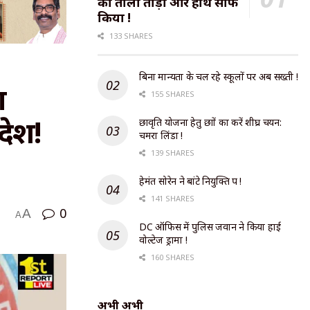
का ताला तोड़ा और हाथ साफ
किया !
133 SHARES
बिना मान्यता के चल रहे स्कूलों पर अब सख्ती !
ा
155 SHARES
देश!
छात्रवृति योजना हेतु छात्रों का करें शीघ्र चयन:
चमरा लिंडा !
139 SHARES
हेमंत सोरेन ने बांटे नियुक्ति पत्र !
141 SHARES
0
A
A
DC ऑफिस में पुलिस जवान ने किया हाई
वोल्टेज ड्रामा !
160 SHARES
अभी अभी