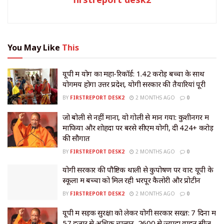
You May Like
This
यूपी में योग का महा-रिकॉर्ड: 1.42 करोड़ बच्चों के साथ
योगमय होगा उत्तर प्रदेश, योगी सरकार की तैयारियां पूरी
BY
FIRSTREPORT DESK2
2 MONTHS AGO
0
जो बोली से नहीं माना, वो गोली से मान गया: कुशीनगर में
माफिया और शोहदों पर बरसे सीएम योगी, दी ₹424+ करोड़
की सौगात
BY
FIRSTREPORT DESK2
2 MONTHS AGO
0
योगी सरकार की पौष्टिक थाली से कुपोषण पर वार: यूपी के
स्कूलों में बच्चों को मिल रही भरपूर कैलोरी और प्रोटीन
BY
FIRSTREPORT DESK2
2 MONTHS AGO
0
यूपी में सड़क सुरक्षा को लेकर योगी सरकार सख्त: 7 दिनों में
57 हजार से अधिक चालान, 2600 से ज्यादा वाहन सीज