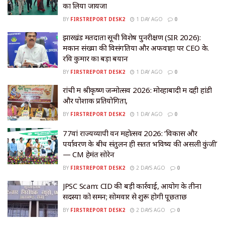
का लिया जायजा
BY
FIRSTREPORT DESK2
1 DAY AGO
0
झारखंड मतदाता सूची विशेष पुनरीक्षण (SIR 2026):
मकान संख्या की विसंगतियों और अफवाहों पर CEO के.
रवि कुमार का बड़ा बयान
BY
FIRSTREPORT DESK2
1 DAY AGO
0
रांची में श्रीकृष्ण जन्मोत्सव 2026: मोरहाबादी में दही हांडी
और पोशाक प्रतियोगिता,
BY
FIRSTREPORT DESK2
1 DAY AGO
0
77वां राज्यव्यापी वन महोत्सव 2026: ‘विकास और
पर्यावरण के बीच संतुलन ही सतत भविष्य की असली कुंजी’
— CM हेमंत सोरेन
BY
FIRSTREPORT DESK2
2 DAYS AGO
0
JPSC Scam: CID की बड़ी कार्रवाई, आयोग के तीनों
सदस्यों को समन; सोमवार से शुरू होगी पूछताछ
BY
FIRSTREPORT DESK2
2 DAYS AGO
0