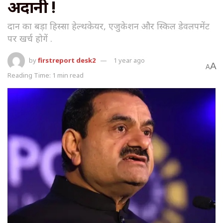
अदानी !
दान का बड़ा हिस्सा हेल्थकेयर, एजुकेशन और स्किल डेवलपमेंट
पर खर्च होगें .
by
firstreport desk2
1 year ago
A
A
Reading Time: 1 min read