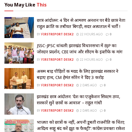
You May Like
This
छात्र आंदोलन: 4 दिन से आमरण अनशन पर बैठे छात्र नेता
राहुल क्रांति की तबीयत बिगड़ी, सदर अस्पताल में भर्ती !
BY
FIRSTREPORT DESK2
22 HOURS AGO
0
JSSC-JPSC धांधली: झारखंड विधानसभा में BJP का
जोरदार प्रदर्शन, CBI जांच और सीएम के इस्तीफे की मांग
BY
FIRSTREPORT DESK2
22 HOURS AGO
0
असम बाढ़ पीड़ितों की मदद के लिए झारखंड सरकार ने
बढ़ाए हाथ, CM हेमंत सोरेन ने दिए ₹3 करोड़
BY
FIRSTREPORT DESK2
2 DAYS AGO
0
झारखंड छात्र आंदोलन: ‘देश का एजुकेशन सिस्टम ठप्प,
सरकारें सुनें छात्रों की आवाज’ – राहुल गांधी
BY
FIRSTREPORT DESK2
2 DAYS AGO
0
भाजपा को छात्रों की नहीं, अपनी डूबती राजनीति की चिंता;
आदित्य साहू बंद करें झूठ की फैक्ट्री”: कांग्रेस प्रवक्ता राकेश