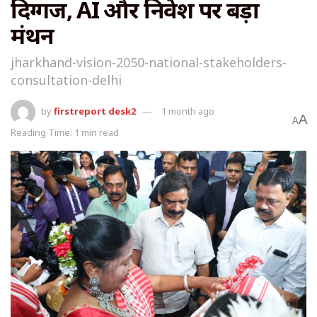
दिग्गज, AI और निवेश पर बड़ा
मंथन
jharkhand-vision-2050-national-stakeholders-
consultation-delhi
by
firstreport desk2
1 month ago
A
A
Reading Time: 1 min read