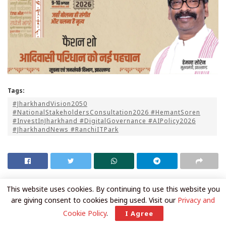
Tags:
​#JharkhandVision2050
#NationalStakeholdersConsultation2026 #HemantSoren
#InvestInJharkhand #DigitalGovernance #AIPolicy2026
#JharkhandNews #RanchiITPark
This website uses cookies. By continuing to use this website you
are giving consent to cookies being used. Visit our
Privacy and
Cookie Policy
.
I Agree