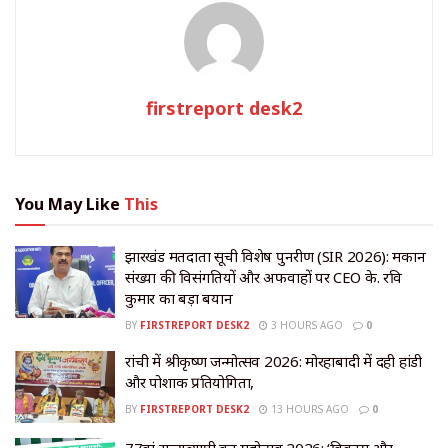
firstreport desk2
You May Like
This
झारखंड मतदाता सूची विशेष पुनरीक्षण (SIR 2026): मकान
संख्या की विसंगतियों और अफवाहों पर CEO के. रवि
कुमार का बड़ा बयान
BY
FIRSTREPORT DESK2
3 HOURS AGO
0
रांची में श्रीकृष्ण जन्मोत्सव 2026: मोरहाबादी में दही हांडी
और पोशाक प्रतियोगिता,
BY
FIRSTREPORT DESK2
13 HOURS AGO
0
77वां राज्यव्यापी वन महोत्सव 2026: ‘विकास और