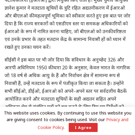
ज्ञानेश कुमार ने मतदाता सूचियों के त्रुटि रहित अद्यतनीकरण में ईआरओ
और बीएलओ की महत्वपूर्ण भूमिका को स्वीकार करते हुए इस बात पर जोर
दिया है कि राज्य सरकारों को एसडीएम स्तर या समकक्ष अधिकारियों को
ईआरओ के रूप में नामित करना चाहिए, जो बीएलओ को उनकी वरिष्ठता
एवं उनके प्रभार के तहत मतदान केंद्र के सामान्य निवासी हों को ध्यान में
रखते हुए उनका चयन करें।
सीईसी ने इस बात पर भी जोर दिया कि संविधान के अनुच्छेद 326 और
आरपी अधिनियम 1950 की धारा 20 के अनुसार, केवल भारत के नागरिक
जो 18 वर्ष से अधिक आयु के हैं और निर्वाचन क्षेत्र में सामान्य रूप से
निवासी हैं, उन्हें मतदाता के रूप में पंजीकृत किया जा सकता है। उन्होंने
सभी सीईओ, डीईओ, ईआरओ को अपने-अपने स्तर पर सर्वदलीय बैठकें
आयोजित करने और मतदाता सूचियों के सही अद्यतन सहित अपने
अधिकार क्षेत्र से संबंधित मुद्दों को हल करने के लिए दिए गए निर्देशों को
This website uses cookies. By continuing to use this website you
याद दिलाया। उन्होंने यह भी हिदायत दी कि ईआरओ या बीएलओ के
are giving consent to cookies being used. Visit our
Privacy and
खिलाफ किसी भी शिकायत पर सख्ती से कार्रवाई की जाएगी। उन्होंने कहा
Cookie Policy
.
I Agree
कि मतदाता सूचियों के अद्यतन के लिए घर-घर जाकर सत्यापन के दौरान