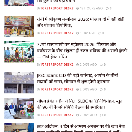
रवि कुमार का बड़ा बयान
BY
FIRSTREPORT DESK2
18 HOURS AGO
0
रांची में श्रीकृष्ण जन्मोत्सव 2026: मोरहाबादी में दही हांडी
और पोशाक प्रतियोगिता,
BY
FIRSTREPORT DESK2
1 DAY AGO
0
77वां राज्यव्यापी वन महोत्सव 2026: ‘विकास और
पर्यावरण के बीच संतुलन ही सतत भविष्य की असली कुंजी’
— CM हेमंत सोरेन
BY
FIRSTREPORT DESK2
2 DAYS AGO
0
JPSC Scam: CID की बड़ी कार्रवाई, आयोग के तीनों
सदस्यों को समन; सोमवार से शुरू होगी पूछताछ
BY
FIRSTREPORT DESK2
2 DAYS AGO
0
सीएम हेमंत सोरेन से मिला SLBC का प्रतिनिधिमंडल, प्रस्तुत
की 96 वीं बैंकर्स समिति बैठक की स्मारिका !
BY
FIRSTREPORT DESK2
2 DAYS AGO
0
छात्र आंदोलन: 4 दिन से आमरण अनशन पर बैठे छात्र नेता