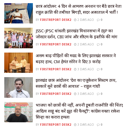
छात्र आंदोलन: 4 दिन से आमरण अनशन पर बैठे छात्र नेता
राहुल क्रांति की तबीयत बिगड़ी, सदर अस्पताल में भर्ती !
BY
FIRSTREPORT DESK2
2 DAYS AGO
0
JSSC-JPSC धांधली: झारखंड विधानसभा में BJP का
जोरदार प्रदर्शन, CBI जांच और सीएम के इस्तीफे की मांग
BY
FIRSTREPORT DESK2
2 DAYS AGO
0
असम बाढ़ पीड़ितों की मदद के लिए झारखंड सरकार ने
बढ़ाए हाथ, CM हेमंत सोरेन ने दिए ₹3 करोड़
BY
FIRSTREPORT DESK2
3 DAYS AGO
0
झारखंड छात्र आंदोलन: ‘देश का एजुकेशन सिस्टम ठप्प,
सरकारें सुनें छात्रों की आवाज’ – राहुल गांधी
BY
FIRSTREPORT DESK2
3 DAYS AGO
0
भाजपा को छात्रों की नहीं, अपनी डूबती राजनीति की चिंता;
आदित्य साहू बंद करें झूठ की फैक्ट्री”: कांग्रेस प्रवक्ता राकेश
सिन्हा का करारा हमला
BY
FIRSTREPORT DESK2
3 DAYS AGO
0