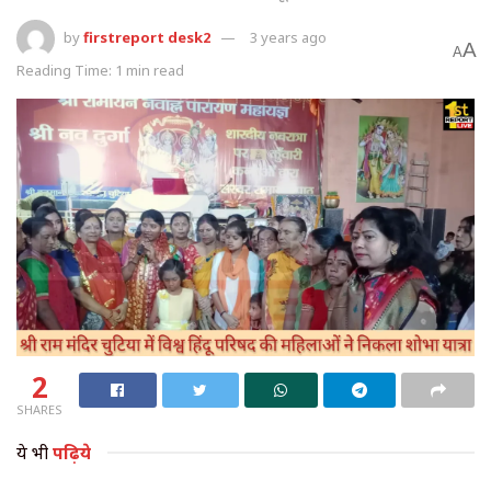
by
firstreport desk2
3 years ago
A
A
Reading Time: 1 min read
2
SHARES
ये भी
पढ़िये