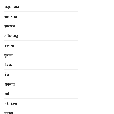
जहानाबाद
जामताड़ा
झारखंड
तमिलनाडु
दरभंगा
दुमका
देवघर
देश
धनबाद
धर्म
नई दिल्ली
नवादा