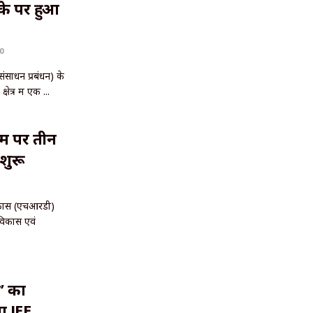
के पर हुआ
0
ंसाधन प्रबंधन) के
त्र में एक ...
म पर तीन
शुरू
विकास (एचआरडी)
विकास एवं
’ का
या JEE