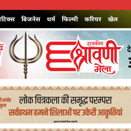
िटिक्स
बिजनेस
धर्म
फिल्मी
करियर
खेल