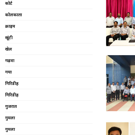
कोर्ट
कोलकाता
क्राइम
खूंटी
खेल
गढ़वा
गया
गिरिडीह
गिरिडीह
गुजरात
गुमला
गुमला