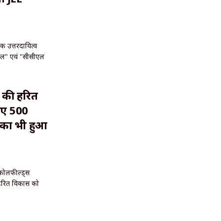
क उत्तरदायित्व
ाल" एवं "सीसीएल
 की हरित
 गए 500
 का भी हुआ
ल कोलफील्ड्स
ं हरित विकास को