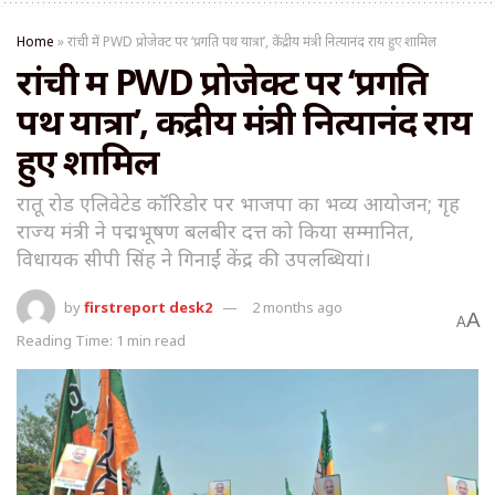
Home
»
रांची में PWD प्रोजेक्ट पर ‘प्रगति पथ यात्रा’, केंद्रीय मंत्री नित्यानंद राय हुए शामिल
रांची में PWD प्रोजेक्ट पर ‘प्रगति
पथ यात्रा’, केंद्रीय मंत्री नित्यानंद राय
हुए शामिल
रातू रोड एलिवेटेड कॉरिडोर पर भाजपा का भव्य आयोजन; गृह
राज्य मंत्री ने पद्मभूषण बलबीर दत्त को किया सम्मानित,
विधायक सीपी सिंह ने गिनाईं केंद्र की उपलब्धियां।
by
firstreport desk2
2 months ago
A
A
Reading Time: 1 min read