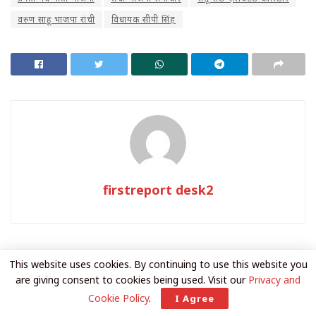
वरुण साहू भाजपा रांची
विधायक सीपी सिंह
firstreport desk2
You May Like
This
This website uses cookies. By continuing to use this website you
are giving consent to cookies being used. Visit our
Privacy and
दिशोम गुरु शिबू सोरेन की प्रथम पुण्यतिथि: सीएम हेमंत सोरेन
Cookie Policy
.
I Agree
ने मोरहाबादी में दी भावभीनी श्रद्धांजलि, कहा- ‘बाबा के