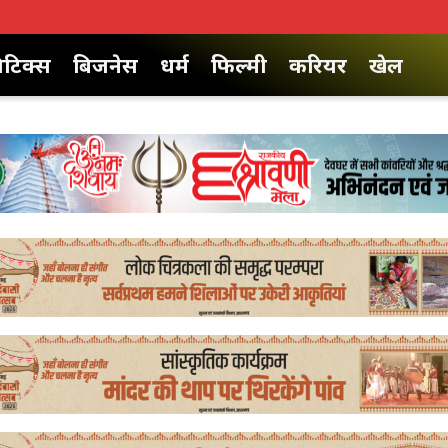
िटिक्स
बिजनेस
धर्म
फिल्मी
करियर
खेल