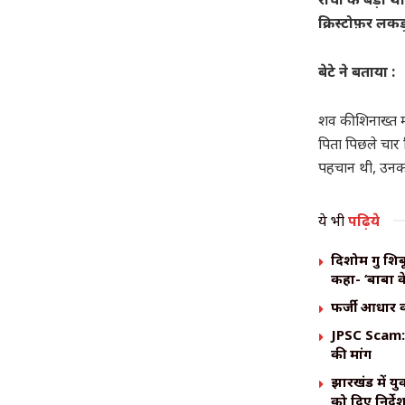
क्रिस्टोफ़र लकड़
बेटे ने बताया :
शव की शिनाख्त म
पिता पिछले चार 
पहचान थी, उनका 
ये भी
पढ़िये
दिशोम गुरु शि
कहा- ‘बाबा क
​फर्जी आधार क
JPSC Scam: ह
की मांग
झारखंड में य
को दिए निर्दे