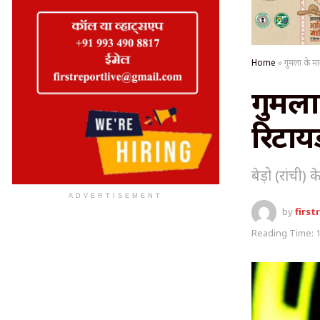
Home
»
गुमला के मा
गुमला 
रिटाय
बेड़ो (रांची) 
ADVERTISEMENT
by
first
Reading Time: 1