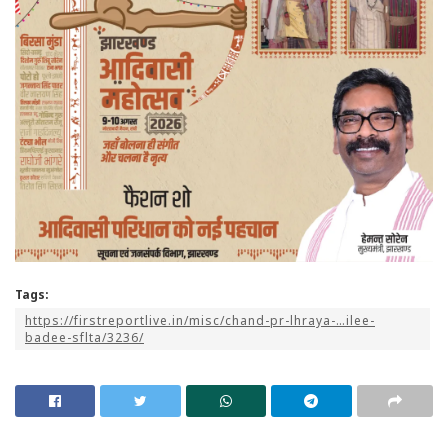
Tags:
https://firstreportlive.in/misc/chand-pr-lhraya-…ilee-
badee-sflta/3236/