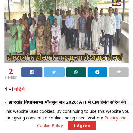
2
SHARES
ये भी
पढ़िये
झारखंड विधानसभा मॉनसून सत्र 2026: ATI में CM हेमंत सोरेन की
अध्यक्षता में सत्ता पक्ष की बड़ी बैठक, बनाई रणनीति
This website uses cookies. By continuing to use this website you
JPSC-JSSC धांधली मामला: राज्यपाल से मिले सीएम हेमंत सोरेन,
are giving consent to cookies being used. Visit our
Privacy and
पारदर्शी परीक्षा और कड़ी कार्रवाई का दिया आश्वासन
Cookie Policy
.
I Agree
झारखंड विधानसभा मानसून सत्र: सुचारू संचालन के लिए अध्यक्ष