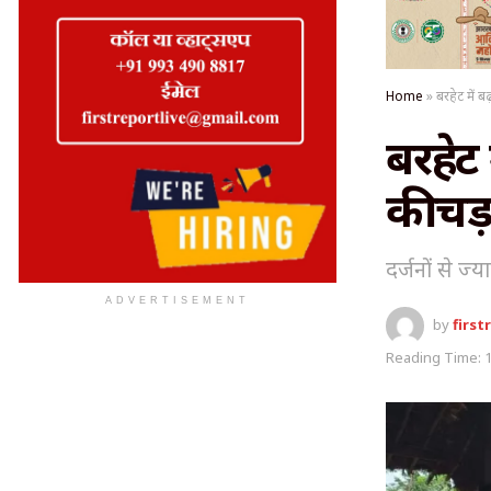
Home
»
बरहेट में ब
बरहेट 
कीचड़ 
दर्जनों से ज
ADVERTISEMENT
by
first
Reading Time: 1