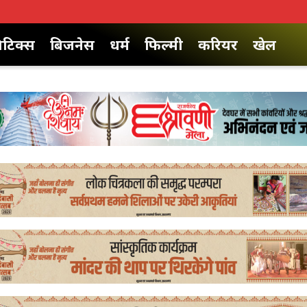
िटिक्स
बिजनेस
धर्म
फिल्मी
करियर
खेल