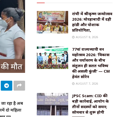
रांची में श्रीकृष्ण जन्मोत्सव
2026: मोरहाबादी में दही
हांडी और पोशाक
प्रतियोगिता,
AUGUST 8, 2026
77वां राज्यव्यापी वन
महोत्सव 2026: ‘विकास
और पर्यावरण के बीच
संतुलन ही सतत भविष्य
की असली कुंजी’ — CM
हेमंत सोरेन
AUGUST 7, 2026
JPSC Scam: CID की
बड़ी कार्रवाई, आयोग के
ता जा रहा है अब
तीनों सदस्यों को समन;
समें दो महिला
सोमवार से शुरू होगी
ौखट पर