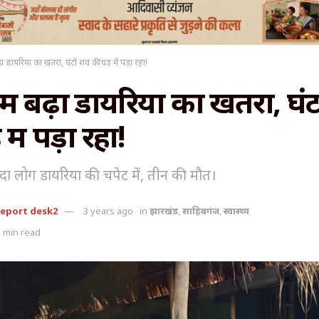
ढ़ा डायरिया का‌ खतरा, घंटों शव कीचड़ में पड़ा रहा!
में बढ़ा डायरिया का‌ खतरा, घं
में पड़ा रहा!
्यादा लोग डायरिया की चपेट में, तीन की मौत।
report desk2
3 years ago
in
झारखंड
,
साहिबगंज
,
स्वास्थ्य
 min read