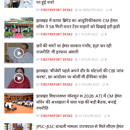
पर हुई चर्चा
BY
FIRSTREPORT DESK2
56 MINUTES AGO
0
झारखंड में फायर ब्रिगेड का आधुनिकीकरण: CM हेमंत
सोरेन ने 58 मिनी वाटर टेंडर वाहनों को दिखाई हरी झंडी
BY
FIRSTREPORT DESK2
1 HOUR AGO
0
छात्रों की मांगों पर हेमंत सरकार गंभीर, BJP कर रही
राजनीति: मंत्री इरफान अंसारी
BY
FIRSTREPORT DESK2
1 HOUR AGO
0
झारखंड: ‘बीजेपी पहले अपने दौर के घोटालों की CBI जांच
कराए’, छात्र आंदोलन पर बोलीं मंत्री दीपिका पांडेय
BY
FIRSTREPORT DESK2
2 HOURS AGO
0
झारखंड विधानसभा मॉनसून सत्र 2026: ATI में CM हेमंत
सोरेन की अध्यक्षता में सत्ता पक्ष की बड़ी बैठक, बनाई
रणनीति
BY
FIRSTREPORT DESK2
22 HOURS AGO
0
JPSC-JSSC धांधली मामला: राज्यपाल से मिले सीएम हेमंत