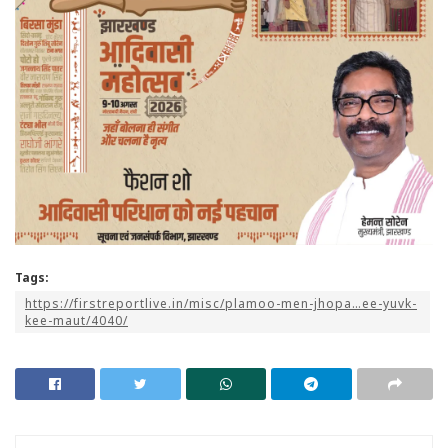
Tags:
https://firstreportlive.in/misc/plamoo-men-jhopa…ee-yuvk-
kee-maut/4040/