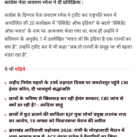
कांग्रेस नेता जयराम रमेश ने दी प्रतिक्रिया :
कांग्रेस के दिग्गज नेता जयराम रमेश ने ट्वीट कर राष्ट्रपति भवन में
आयोजित जी 20 कार्यक्रम में “प्रेसिडेंट ऑफ़ इंडिया” के बदले “प्रेसिडेंट
ऑफ़ भारत” के नाम पर आमन्त्रण भेजा गया था. साथ ही उन्होंने ने
संविधान के अनुछेद 1 में उल्लेखित “भारत जो कि इंडिया है एक राज्यों का
संघ है”. उन्होंने ट्वीट कर ये भी कहा “अब तो राज्यों के समूह पर भी खतरा
मंडरा रहा है”.
ये भी
पढ़िये
शहीद निर्मल महतो के 39वें शहादत दिवस पर जमशेदपुर पहुंचे CM
हेमंत सोरेन, दी भावपूर्ण श्रद्धांजलि
छात्रों के भविष्य से खिलवाड़ कर रही हेमंत सरकार, CBI जांच से
क्यों डर रही है? : आदित्य साहू
छात्रों में फूट डालने की साजिश! BJP युवा मोर्चा प्रमुख शशांक राज
का आरोप, 10 अगस्त को विधानसभा घेराव की अपील
झारखंड आदिवासी महोत्सव 2026: रांची के मोरहाबादी मैदान में
भव्य आगाज कल से, ACS वंदना दादेल ने तैयारियों का लिया