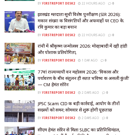
BY
FIRSTREPORT DESK2
22 HOURS AGO
0
झारखंड मतदाता सूची विशेष पुनरीक्षण (SIR 2026):
मकान संख्या की विसंगतियों और अफवाहों पर CEO के.
रवि कुमार का बड़ा बयान
BY
FIRSTREPORT DESK2
22 HOURS AGO
0
रांची में श्रीकृष्ण जन्मोत्सव 2026: मोरहाबादी में दही हांडी
और पोशाक प्रतियोगिता,
BY
FIRSTREPORT DESK2
1 DAY AGO
0
77वां राज्यव्यापी वन महोत्सव 2026: ‘विकास और
पर्यावरण के बीच संतुलन ही सतत भविष्य की असली कुंजी’
— CM हेमंत सोरेन
BY
FIRSTREPORT DESK2
2 DAYS AGO
0
JPSC Scam: CID की बड़ी कार्रवाई, आयोग के तीनों
सदस्यों को समन; सोमवार से शुरू होगी पूछताछ
BY
FIRSTREPORT DESK2
2 DAYS AGO
0
सीएम हेमंत सोरेन से मिला SLBC का प्रतिनिधिमंडल,