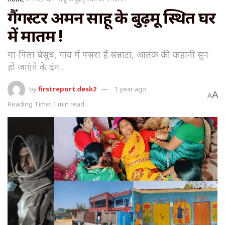
गैंगस्टर अमन साहू के बुढ़मू स्थित घर
में मातम !
मां-पिता बेसुध, गांव में पसरा हैं सन्नाटा, आतंक की कहानी सुन
हो जाएंगे के दंग .
by
firstreport desk2
1 year ago
A
A
Reading Time: 1 min read