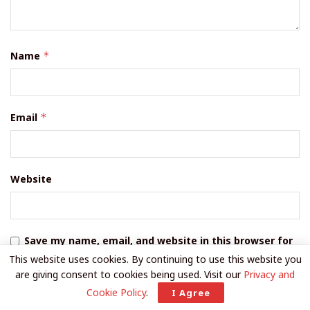
Name
*
Email
*
Website
Save my name, email, and website in this browser for
the next time I comment.
This website uses cookies. By continuing to use this website you
are giving consent to cookies being used. Visit our
Privacy and
Privacy Policy Agreement
*
Cookie Policy
.
I Agree
I agree to the Terms & Conditions and
Privacy Policy
.