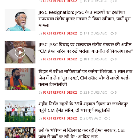
BY
FIRSTREPORT DESK2
15 HOURS AGO
0
JPSC Resignation: JPSC के 3 सदस्यों का इस्तीफा
राज्यपाल संतोष कुमार गंगवार ने किया स्वीकार, जानें पूरा
मामला
BY
FIRSTREPORT DESK2
17 HOURS AGO
0
JPSC-JSSC विवाद पर राज्यपाल संतोष गंगवार की अपील:
“CM हेमंत सोरेन पर रखें भरोसा, बातचीत से निकलेगा हल”
BY
FIRSTREPORT DESK2
18 HOURS AGO
0
बिहार में परीक्षा माफियाओं पर कसेगा शिकंजा: 1 साल तक
जेल में डालेगा ‘गुंडा एक्ट’, CM सम्राट चौधरी लाएंगे वर्ल्ड-
क्लास टेक्नोलॉजी
BY
FIRSTREPORT DESK2
22 HOURS AGO
0
शहीद निर्मल महतो के 39वें शहादत दिवस पर जमशेदपुर
पहुंचे CM हेमंत सोरेन, दी भावपूर्ण श्रद्धांजलि
BY
FIRSTREPORT DESK2
2 DAYS AGO
0
छात्रों के भविष्य से खिलवाड़ कर रही हेमंत सरकार, CBI
जांच से क्यों डर रही है? : आदित्य साहू