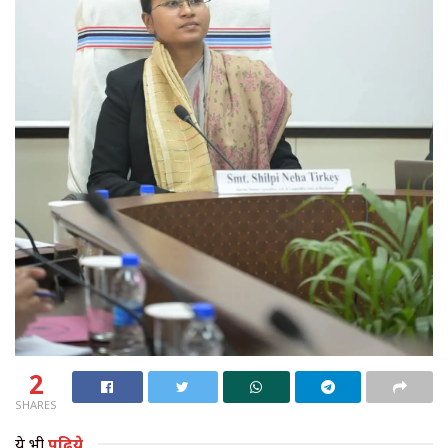
2
SHARES
ये भी
पढ़िये