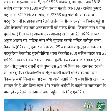
स०अ०नि० ईस्लाम अंसारी, आ0/ 526 विजय कुमार दास, आ/1618
संतोष रजवार आ/1580 मलीन प्रसाद महतो, आ/1387 राजेश कुमार
महतो. आ/429 गिरजेश साव, आ/2363 बाबुलाले बेसरा के साथ
मटकुरिया पॉवर हाउस तथा रेलवे लाईन के बीच बाउन्ड्री के किनारे पहुँचा
और घेराबन्दी कर चार अपराधकर्मी को पकड़ लिया। जिसका नाम व पता
पुछने पर (1) आजाद आलम उर्फ आजाद खान उम्र 21 वर्ष पिता स्व०
अयुब आलम सा- मदिना नगर नीचे मुहल्ला काली मन्दिर वासेपुर थाना
बैंकमोड (02) सोनु कुमार नायक उम्र 25 वर्ष पिता मधुसूदन नायक सा-
मटकुरिया चेकपोस्ट घुरनीचोरिया थाना बैंकमोड़ (03) सचिन यादव उम्र 23
वर्ष पिता स्व० पवन यादव सा- श्याम कुटीर करकेन्द बाजार थाना पुटकी
(04) गोलु कुमार रवानी उर्फ बुम्बा उम्र 24 वर्ष पिता स्व० रामचन्द्र रवानी
सा- मटकुरिया टी०ओ०पी० वासेपुर काली काली मन्दिर के पास थाना
बैंकमोड़ सभी जिला धनबाद बताया आगे बताये कि ये लोग प्रिन्स खान के
सगंठन के है और प्रिन्स खान और उसके भाईयों के कहने पर चासनाला के
पास हो रहे रेलवे के काम में बाधा पहुँचाने के लिए एकत्रित