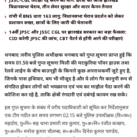
विधानसभा घेराव, तीन लेयर सुरक्षा और वाटर कैनन तैनात
रांची में BNS धारा 163 लागू: विधानसभा घेराव प्रदर्शन को लेकर
प्रशासन सख्त, छात्रों के लिए जारी की चेतावनी
14वीं JPSC और JSSC CGL पर झारखंड सरकार का बड़ा फैसला:
CID करेगी JPSC की जांच, CBT पैटर्न से होंगी आगे की परीक्षाएं
धनबाद :वरीय पुलिस अधीक्षक धनबाद को गुप्त सूचना प्राप्त हुई कि
समय 01.50 बजे गुप्त सूचना मिली की मटकुरिया पॉवर हाउस तथा
रेलवे लाईन के बीच बाउन्‌ड्री के किनारे कुछ अपराधकर्मी जुटे हुए है,
जिनके पास हथियार, बम भी मौजूद है और ये लोग गैर कानुनी रूप से
संगठित होकर लोगों को भयक्रान्त एवं भय का माहौल पैदा करने की
कोशिश कर रहे है, ताकि क्षेत्र में रंगदारी एवं दबंगई कायम रख सके।
इस गुप्त सुचना के संबंध में वरीय पदाधिकारी को सूचित कर निर्देशानुसार
एक टीम गठीत कर समय लगभग 02.15 बजे पुलिस उपाधीक्षक (वि०व्य०)
महदोय, पु०नि० सह थाना प्रभारी लव कुमार, पु०अ०नि० रंजीत कच्छप,
पु०अ०नि० मनोज कुमार चौतम्बा, स०अ०नि० दिनेश कुमार पाण्डेय,