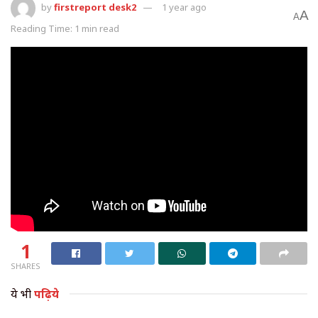
by
firstreport desk2
1 year ago
A
A
Reading Time: 1 min read
1
SHARES
ये भी
पढ़िये