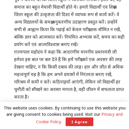
समाज का बहुत मेधावी विद्यार्थी होते थे। हमारे विद्यार्थी एवं शिक्षक
जिला स्कूल की उत्कृष्टता की दिशा में व्यापक रूप से कार्य करें। वे
अन्य विद्यालयों के समक्ष अनुकरणीय उदाहरण प्रस्तुत करें। उन्होंने
सभी से आह्वान किया कि पढ़ाई को केवल परीक्षा तक सीमित न रखें,
बल्कि ज्ञान को आत्मसात करें। नियमित अभ्यास करें, समय का सही
प्रयोग करें एवं आत्मविश्वास बनाए रखें।
राज्यपाल महोदय ने कहा कि आदरणीय माननीय प्रधानमंत्री जी
हमेशा इस बात पर बल देते हैं कि हमें परीक्षा को एक अवसर की तरह
देखना चाहिए, न कि किसी दबाव की तरह। हार और जीत से अधिक
महत्वपूर्ण यह है कि हम अपने प्रयासों में निरंतरता बनाए रखें,
परिश्रम में कमी न करें। कठिनाइयाँ आएंगी, लेकिन जो विद्यार्थी हर
चुनौती को सीखने का अवसर मानता है, वही जीवन में सफलता प्राप्त
करता है।
उक्त अवसर पर राज्यपाल ने सभी से संवाद कर सभी को प्रोत्साहित
This website uses cookies. By continuing to use this website you
किया एवं सभी के उज्ज्वल भविष्य की कामना की तथा विकसित
are giving consent to cookies being used. Visit our
Privacy and
भारत@2047 में अपना सक्रिय योगदान देने हेतु कहा।
Cookie Policy
.
I Agree