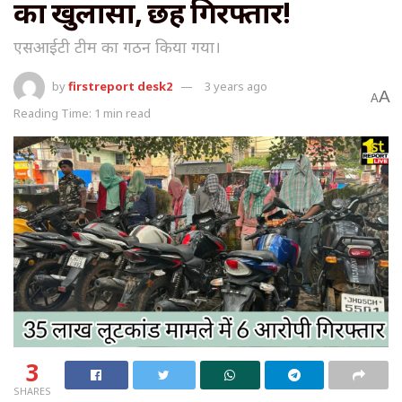
का खुलासा, छह गिरफ्तार!
एसआईटी टीम का गठन किया गया।
by
firstreport desk2
3 years ago
A
A
Reading Time: 1 min read
3
SHARES