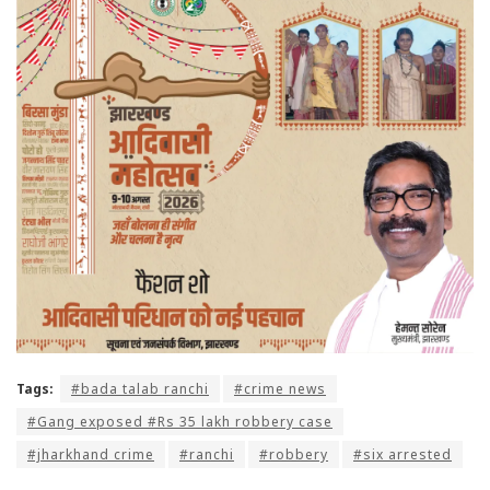
Tags:
#bada talab ranchi
#crime news
#Gang exposed #Rs 35 lakh robbery case
#jharkhand crime
#ranchi
#robbery
#six arrested