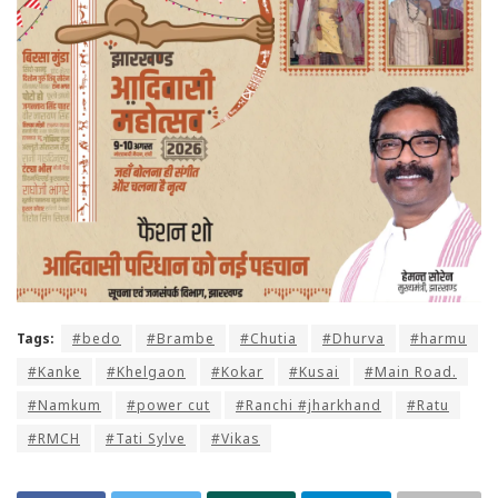
Tags:
#bedo
#Brambe
#Chutia
#Dhurva
#harmu
#Kanke
#Khelgaon
#Kokar
#Kusai
#Main Road.
#Namkum
#power cut
#Ranchi #jharkhand
#Ratu
#RMCH
#Tati Sylve
#Vikas