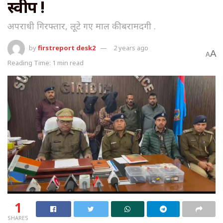
स्वीप !
अपराधी गिरफ्तार, लूटे गए माल की बरामदगी .
by
firstreport desk2
2 years ago
A
A
Reading Time: 1 min read
1
SHARES