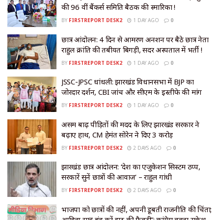
की 96 वीं बैंकर्स समिति बैठक की स्मारिका !
BY
FIRSTREPORT DESK2
1 DAY AGO
0
छात्र आंदोलन: 4 दिन से आमरण अनशन पर बैठे छात्र नेता
राहुल क्रांति की तबीयत बिगड़ी, सदर अस्पताल में भर्ती !
BY
FIRSTREPORT DESK2
1 DAY AGO
0
JSSC-JPSC धांधली: झारखंड विधानसभा में BJP का
जोरदार प्रदर्शन, CBI जांच और सीएम के इस्तीफे की मांग
BY
FIRSTREPORT DESK2
1 DAY AGO
0
असम बाढ़ पीड़ितों की मदद के लिए झारखंड सरकार ने
बढ़ाए हाथ, CM हेमंत सोरेन ने दिए ₹3 करोड़
BY
FIRSTREPORT DESK2
2 DAYS AGO
0
झारखंड छात्र आंदोलन: ‘देश का एजुकेशन सिस्टम ठप्प,
सरकारें सुनें छात्रों की आवाज’ – राहुल गांधी
BY
FIRSTREPORT DESK2
2 DAYS AGO
0
भाजपा को छात्रों की नहीं, अपनी डूबती राजनीति की चिंता;
आदित्य साहू बंद करें झूठ की फैक्ट्री”: कांग्रेस प्रवक्ता राकेश