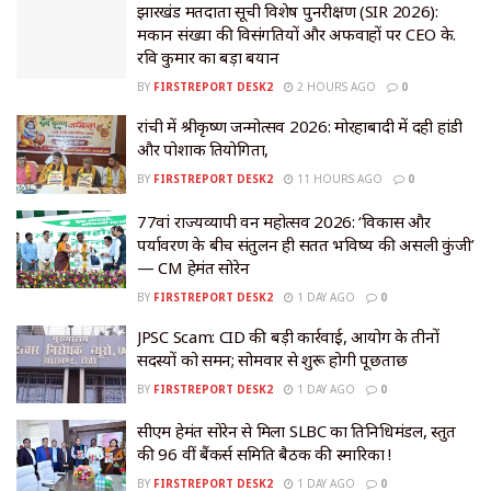
झारखंड मतदाता सूची विशेष पुनरीक्षण (SIR 2026):
मकान संख्या की विसंगतियों और अफवाहों पर CEO के.
रवि कुमार का बड़ा बयान
BY
FIRSTREPORT DESK2
2 HOURS AGO
0
रांची में श्रीकृष्ण जन्मोत्सव 2026: मोरहाबादी में दही हांडी
और पोशाक प्रतियोगिता,
BY
FIRSTREPORT DESK2
11 HOURS AGO
0
77वां राज्यव्यापी वन महोत्सव 2026: ‘विकास और
पर्यावरण के बीच संतुलन ही सतत भविष्य की असली कुंजी’
— CM हेमंत सोरेन
BY
FIRSTREPORT DESK2
1 DAY AGO
0
JPSC Scam: CID की बड़ी कार्रवाई, आयोग के तीनों
सदस्यों को समन; सोमवार से शुरू होगी पूछताछ
BY
FIRSTREPORT DESK2
1 DAY AGO
0
सीएम हेमंत सोरेन से मिला SLBC का प्रतिनिधिमंडल, प्रस्तुत
की 96 वीं बैंकर्स समिति बैठक की स्मारिका !
BY
FIRSTREPORT DESK2
1 DAY AGO
0