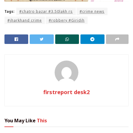
Tags:
#chatro bazar #3.50lakh rs
#crime news
#jharkhand crime
#robbery #Giridih
firstreport desk2
You May Like
This