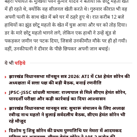
बहेरी पंचायत के मुखिया पवन कुमार यादव ने बताया कि छोटू महतो खेत
में ही रहते थे, क्योंकि वह सीजनल खेती करते थे। गुरुवार की रात भी वह
अपनी पत्नी के साथ खेत में बने घर में ठहरे हुए थे। रात करीब 12 बजे
हाथियों का झुंड छोटू महतो के खेत में घुस आया और घर को तोड़ दिया।
डर के मारे छोटू महतो भागने लगे, लेकिन एक हाथी ने उन्हें सूंड से
पकड़कर जमीन पर पटक दिया, जिससे उनकी मौत मौके पर ही हो गयी।
वहीं, उनकी पत्नी ने दीवार के पीछे छिपकर अपनी जान बचाई।
ये भी
पढ़िये
झारखंड विधानसभा मॉनसून सत्र 2026: ATI में CM हेमंत सोरेन की
अध्यक्षता में सत्ता पक्ष की बड़ी बैठक, बनाई रणनीति
JPSC-JSSC धांधली मामला: राज्यपाल से मिले सीएम हेमंत सोरेन,
पारदर्शी परीक्षा और कड़ी कार्रवाई का दिया आश्वासन
झारखंड विधानसभा मानसून सत्र: सुचारू संचालन के लिए अध्यक्ष
रबीन्द्र नाथ महतो ने बुलाई सर्वदलीय बैठक, सीएम हेमंत सोरेन भी
रहे मौजूद
दिशोम गुरु शिबू सोरेन की प्रथम पुण्यतिथि पर नेमरा में आदमकद
प्रतिमा का अनावरण, सीएम हेमंत सोरेन ने 105.2 करोड़ की